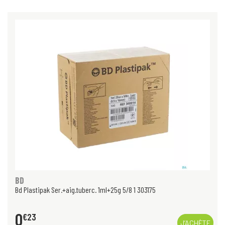
BD
Bd Plastipak Ser.+aig.tuberc. 1ml+25g 5/8 1 303175
0
€
23
J’ACHÈTE