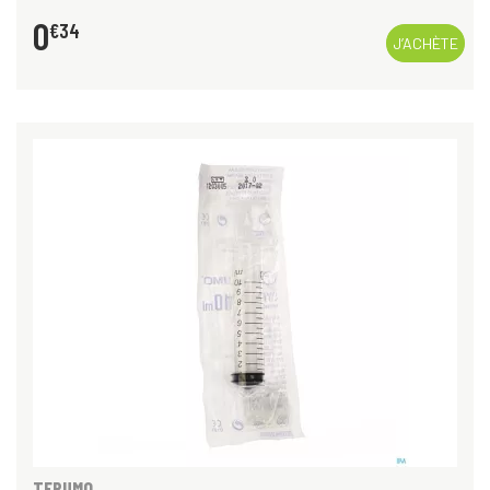
0
€
34
J’ACHÈTE
TERUMO