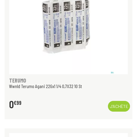
TERUMO
Wwnld Terumo Agani 22Gx1 1/4 0,7X32 10 St
0
€
99
J’ACHÈTE