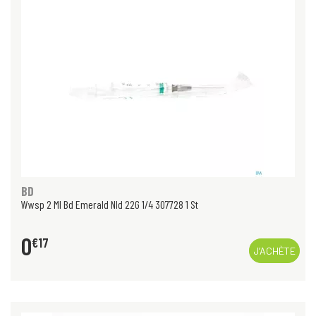
BD
Wwsp 2 Ml Bd Emerald Nld 22G 1/4 307728 1 St
0
€
17
J’ACHÈTE