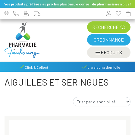
Vos produits préférés au prix les plus bas, le conseil du pharmacien en plus!
RECHERCHE
ORDONNANCE
AFFIC
PRODUITS
Click & Collect
Livraison à domicile
AIGUILLES ET SERINGUES