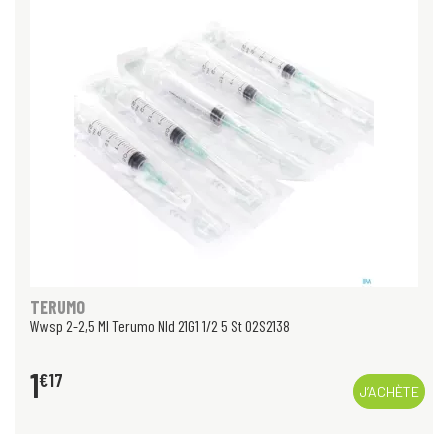
TERUMO
Wwsp 2-2,5 Ml Terumo Nld 21G1 1/2 5 St 02S2138
1
€
17
J’ACHÈTE