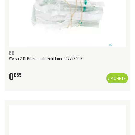
BD
Wwsp 2 Ml Bd Emerald Znld Luer 307727 10 St
0
€
65
J’ACHÈTE