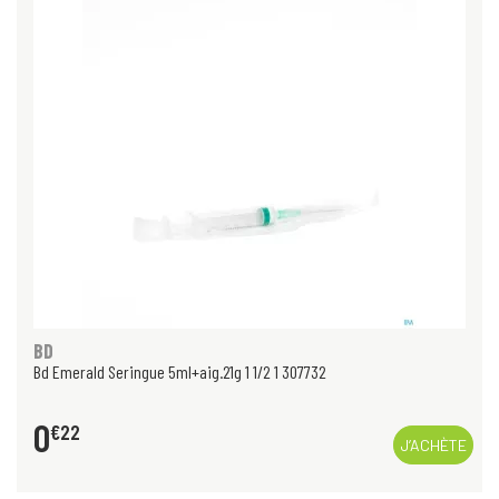
BD
Bd Emerald Seringue 5ml+aig.21g 1 1/2 1 307732
0
€
22
J’ACHÈTE