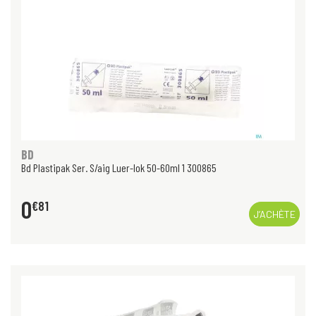
BD
Bd Plastipak Ser. S/aig Luer-lok 50-60ml 1 300865
0
€
81
J’ACHÈTE