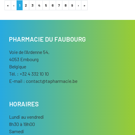
«
‹
1
2
3
4
5
6
7
8
9
›
»
PHARMACIE DU FAUBOURG
Voie de l’Ardenne 54,
4053 Embourg
Belgique
Tél. : +32 4 332 10 10
E-mail :
contact
@
tapharmacie.be
HORAIRES
Lundi au vendredi
8h30 à 19h00
Samedi