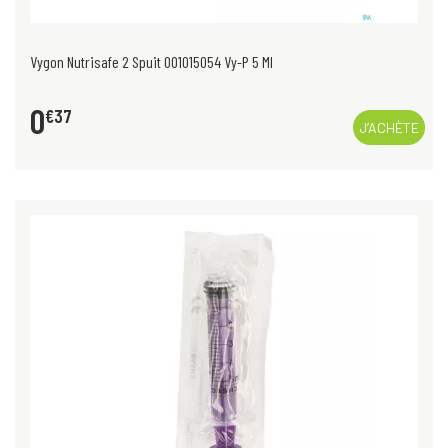
Vygon Nutrisafe 2 Spuit 001015054 Vy-P 5 Ml
0
€
37
J’ACHÈTE