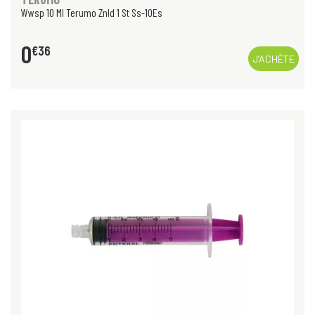
Wwsp 10 Ml Terumo Znld 1 St Ss-10Es
0
€
36
J’ACHÈTE