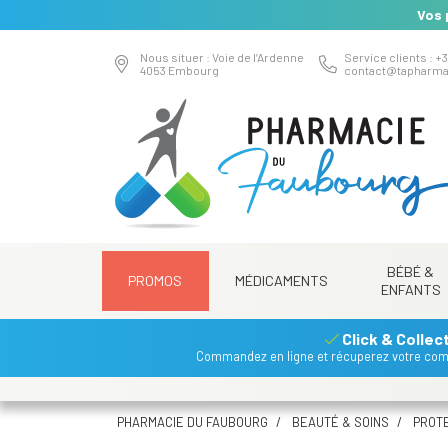
Vos 
Nous situer : Voie de l’Ardenne
Service clients : +3
4053 Embourg
contact
@
tapharma
BÉBÉ &
PROMOS
MÉDICAMENTS
ENFANTS
Click & Collec
Commandez en ligne et récuperez votre co
PHARMACIE DU FAUBOURG
BEAUTÉ & SOINS
PROTE