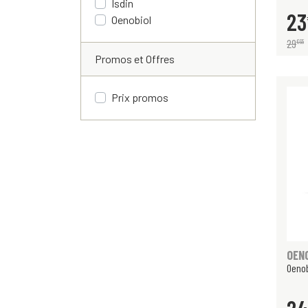
Isdin
23
Oenobiol
29
€
95
Promos et Offres
Prix promos
OEN
Oenob