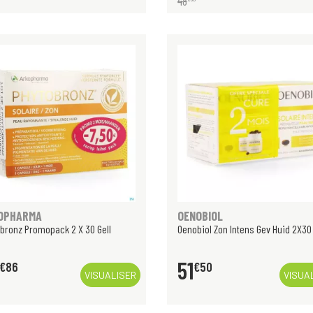
48
OPHARMA
OENOBIOL
bronz Promopack 2 X 30 Gell
Oenobiol Zon Intens Gev Huid 2X30
51
€
86
€
50
VISUALISER
VISUA