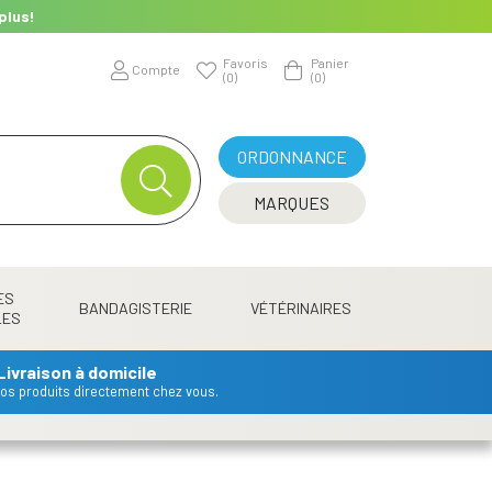
plus!
Favoris
Panier
Compte
(0)
(0)
ORDONNANCE
MARQUES
ES
BANDAGISTERIE
VÉTÉRINAIRES
LES
Livraison à domicile
 vos produits directement chez vous.