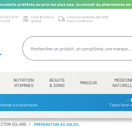
produits préférés au prix les plus bas, le conseil du pharmacien en 
2 4 332 10 10
Click & Collect
Livraison gratuite dès 69€
cie.be
gratuit
sous conditions
NUTRITION
BEAUTÉ
MÉDECIN
MINCEUR
VITAMINES
& SOINS
NATUREL
t
mmande à la pharmacie.
Faites livrer
CTION SOLAIRE
PRÉPARATION AU SOLEIL