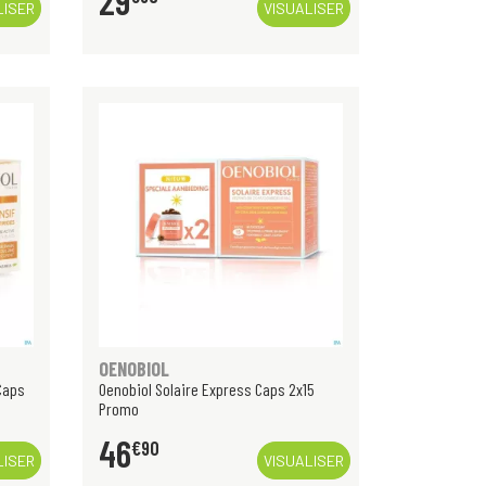
29
LISER
VISUALISER
OENOBIOL
Caps
Oenobiol Solaire Express Caps 2x15
Promo
46
€
90
LISER
VISUALISER