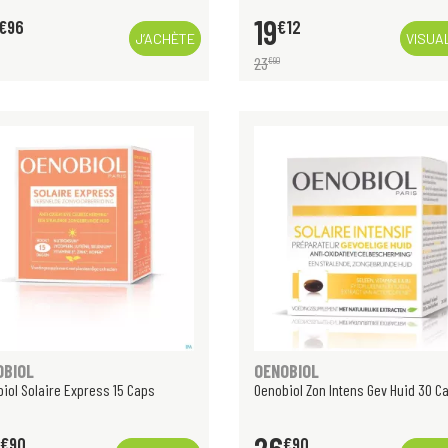
19
€
96
€
12
J’ACHÈTE
VISUA
23
€
90
OBIOL
OENOBIOL
iol Solaire Express 15 Caps
Oenobiol Zon Intens Gev Huid 30 C
€
90
€
90