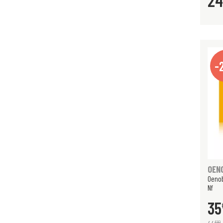
24
-
OEN
Oenob
Nf
35
€
90