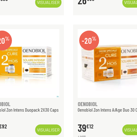
26
VISUALISER
VISUA
%
%
20
-20
OBIOL
OENOBIOL
iol Zon Intens Duopack 2X30 Caps
Oenobiol Zon Intens A/Age Duo 30 
39
€
92
€
12
VISUALISER
VISUA
€
90