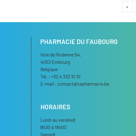
«
PHARMACIE DU FAUBOURG
Voie de l’Ardenne 54,
4053 Embourg
Belgique
Tél. : +32 4 332 10 10
E-mail :
contact
@
tapharmacie.be
HORAIRES
Lundi au vendredi
8h30 à 19h00
Samedi