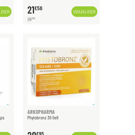
21
€
56
LISER
VISUALISER
26
€
95
ARKOPHARMA
aps
Phytobronz 30 Gell
€
95