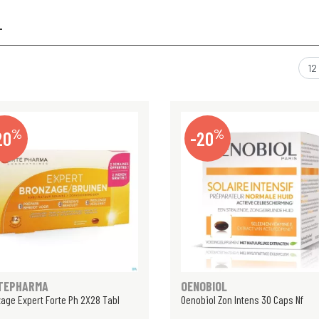
L
%
%
20
-20
TEPHARMA
OENOBIOL
age Expert Forte Ph 2X28 Tabl
Oenobiol Zon Intens 30 Caps Nf