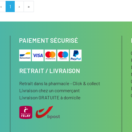
‹
1
›
»
PAIEMENT SÉCURISÉ
RETRAIT / LIVRAISON
Retrait dans la pharmacie - Click & collect
Livraison chez un commerçant
Livraison GRATUITE à domicile