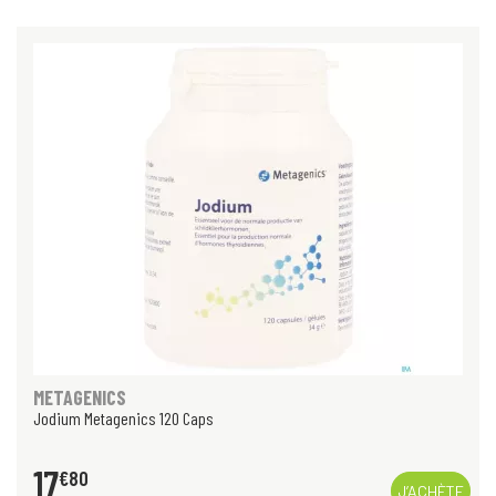
METAGENICS
Jodium Metagenics 120 Caps
17
€
80
J’ACHÈTE