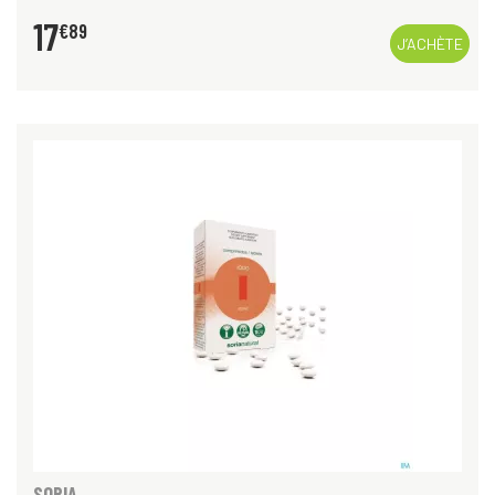
17
€
89
J’ACHÈTE
SORIA