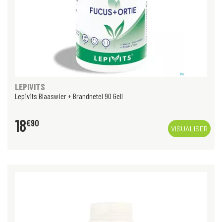
LEPIVITS
Lepivits Blaaswier + Brandnetel 90 Gell
18
€
90
VISUALISER