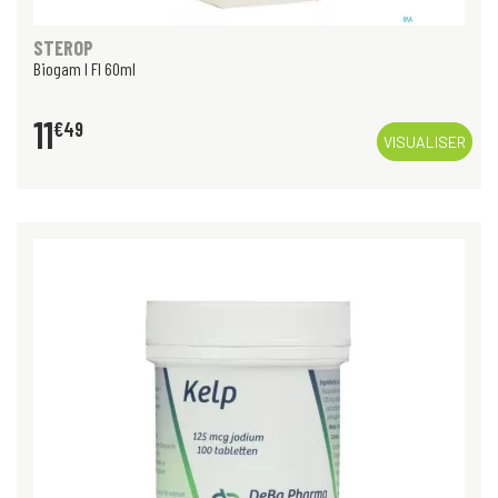
STEROP
Biogam I Fl 60ml
11
€
49
VISUALISER