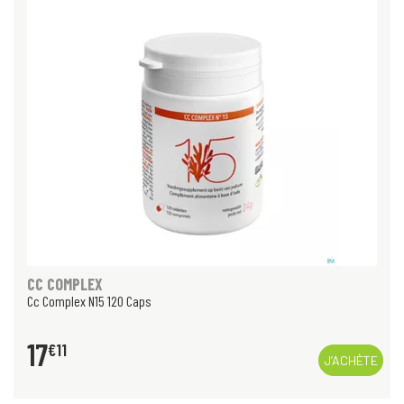
CC COMPLEX
Cc Complex N15 120 Caps
17
€
11
J’ACHÈTE