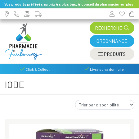
Vos produits préférés au prix les plus bas, le conseil du pharmacien en plus!
RECHERCHE
ORDONNANCE
AFFIC
PRODUITS
Click & Collect
Livraison à domicile
IODE