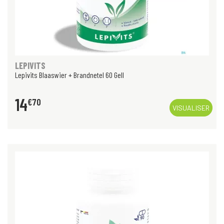
LEPIVITS
Lepivits Blaaswier + Brandnetel 60 Gell
14
€
70
VISUALISER