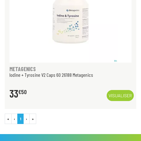
METAGENICS
Iodine + Tyrosine V2 Caps 60 26188 Metagenics
33
€
50
VISUALISER
«
‹
1
›
»