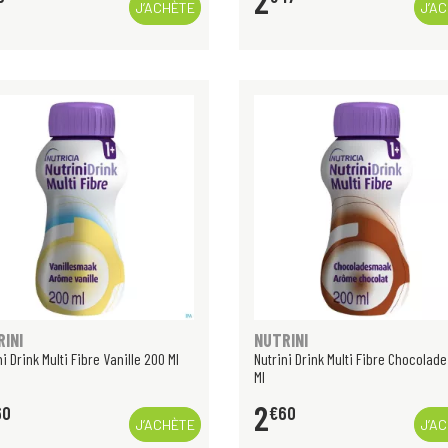
2
J’ACHÈTE
J’A
INI
NUTRINI
ni Drink Multi Fibre Vanille 200 Ml
Nutrini Drink Multi Fibre Chocolad
Ml
2
60
€
60
J’ACHÈTE
J’A