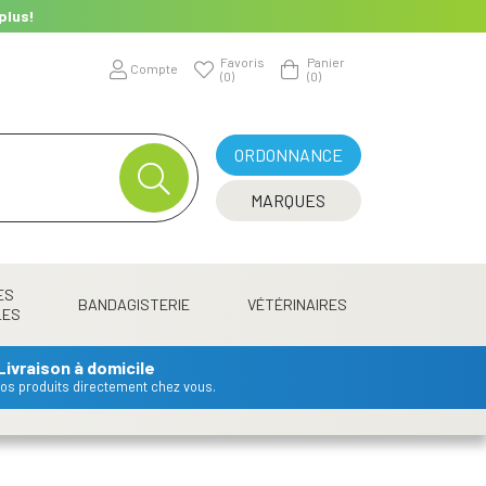
plus!
Favoris
Panier
Compte
(0)
(0)
ORDONNANCE
MARQUES
ES
BANDAGISTERIE
VÉTÉRINAIRES
LES
Livraison à domicile
 vos produits directement chez vous.