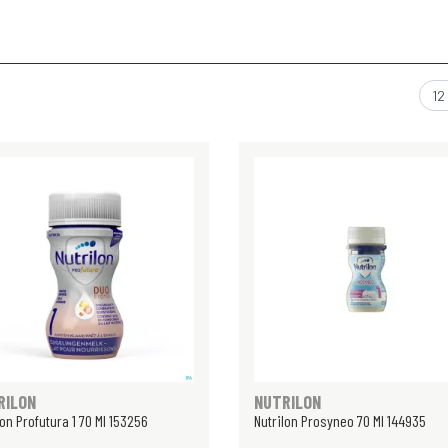
RILON
NUTRILON
lon Profutura 1 70 Ml 153256
Nutrilon Prosyneo 70 Ml 144935