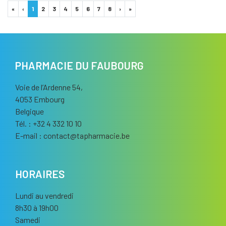
«
‹
1
2
3
4
5
6
7
8
›
»
PHARMACIE DU FAUBOURG
Voie de l’Ardenne 54,
4053 Embourg
Belgique
Tél. : +32 4 332 10 10
E-mail :
contact
@
tapharmacie.be
HORAIRES
Lundi au vendredi
8h30 à 19h00
Samedi