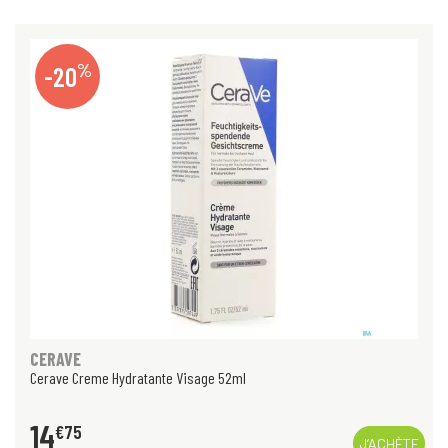
%
-20
CERAVE
Cerave Creme Hydratante Visage 52ml
14
€
75
J’ACHÈTE