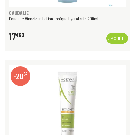
CAUDALIE
Caudalie Vinoclean Lotion Tonique Hydratante 200ml
17
€
60
J’ACHÈTE
%
-20