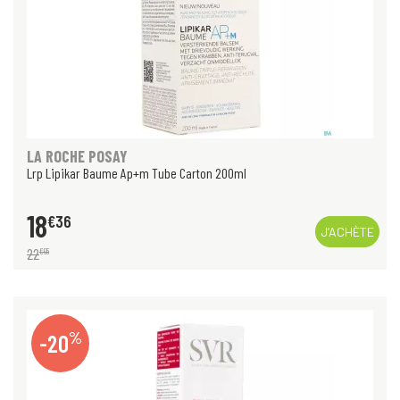
LA ROCHE POSAY
Lrp Lipikar Baume Ap+m Tube Carton 200ml
18
€
36
J’ACHÈTE
22
€
95
%
-20