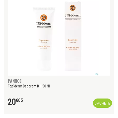
PANNOC
Topiderm Dagcrem D H 50 Ml
20
€
03
J’ACHÈTE