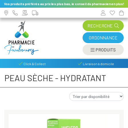
Vos produits préférés au prix les plus bas, le conseil du pharmacien en plus!
RECHERCHE
ORDONNANCE
AFFIC
PRODUITS
Click & Collect
Livraison à domicile
PEAU SÈCHE - HYDRATANT