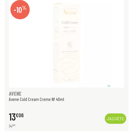
%
-10
AVENE
Avene Cold Cream Creme Nf 40ml
13
€
06
J’ACHÈTE
14
€
51