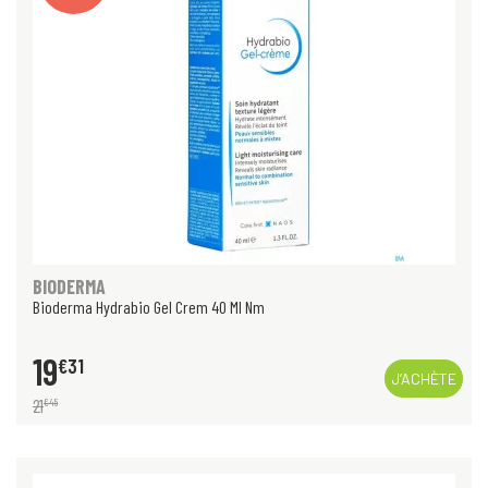
BIODERMA
Bioderma Hydrabio Gel Crem 40 Ml Nm
19
€
31
J’ACHÈTE
21
€
45