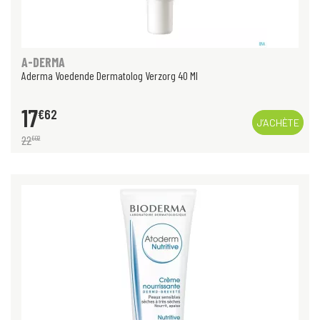
A-DERMA
Aderma Voedende Dermatolog Verzorg 40 Ml
17
€
62
J’ACHÈTE
22
€
02