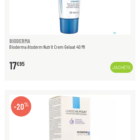
BIODERMA
Bioderma Atoderm Nutrit Crem Gelaat 40 Ml
17
€
95
J’ACHÈTE
%
-20