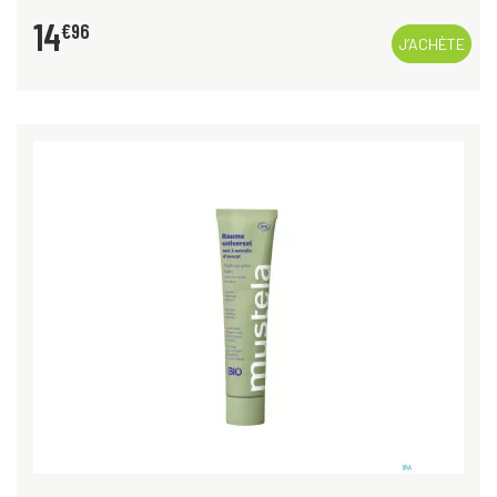
14
€
96
J’ACHÈTE