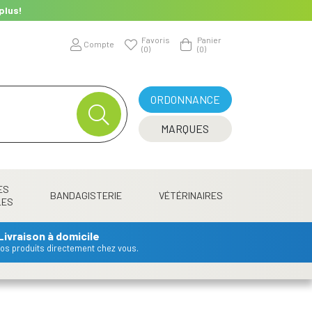
plus!
Favoris
Panier
Compte
(0)
(0)
ORDONNANCE
MARQUES
ES
BANDAGISTERIE
VÉTÉRINAIRES
LES
Livraison à domicile
 vos produits directement chez vous.