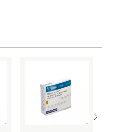
%
-20