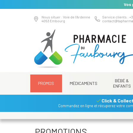
Vos 
Nous situer : Voie de l’Ardenne
Service clients : +3
4053 Embourg
contact
@
tapharma
BÉBÉ &
PROMOS
MÉDICAMENTS
ENFANTS
Click & Collec
Commandez en ligne et récuperez votre co
PROMOTIONS