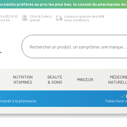
produits préférés au prix les plus bas, le conseil du pharmacien en 
2 4 332 10 10
Click & Collect
Livraison gratuite dès 69€
cie.be
gratuit
sous conditions
NUTRITION
BEAUTÉ
MÉDECIN
MINCEUR
VITAMINES
& SOINS
NATUREL
t
mmande à la pharmacie.
Faites livrer