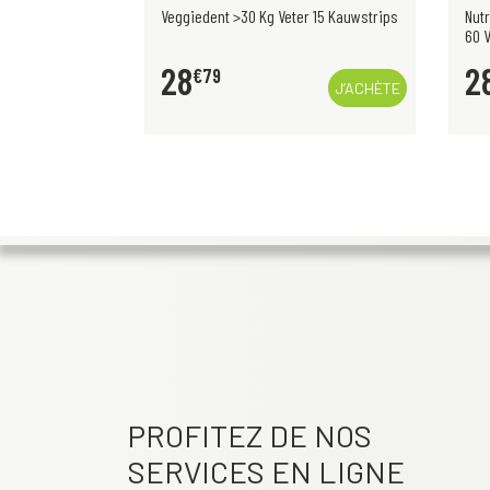
r 15 Kauwstrips
Nutrisan Cholesteril New Generation
Isdi
60 V-Caps
50+ 
28
3
€
95
J’ACHÈTE
J’ACHÈTE
PROFITEZ DE NOS
SERVICES EN LIGNE