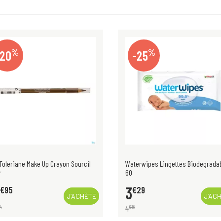
%
%
-25
-20
erwipes Lingettes Biodegradable
Panda Tea Namaste 28 Days 42g
12
29
€
19
J’ACHÈTE
VISUAL
15
€
24