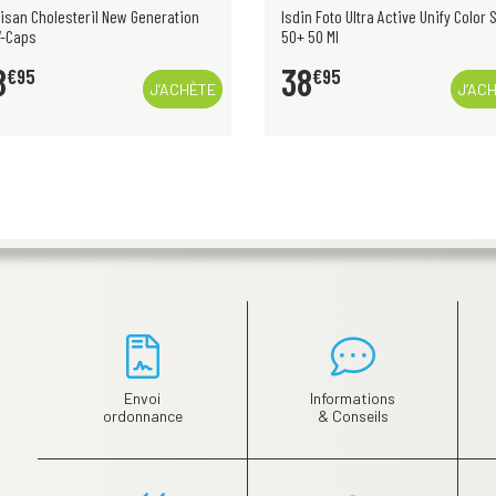
n Foto Ultra Active Unify Color Spf
Phytostandard Guarana-Rhodiola 
50 Ml
Tabl
8
19
€
95
€
78
J’ACHÈTE
J’AC
Envoi
Informations
ordonnance
& Conseils