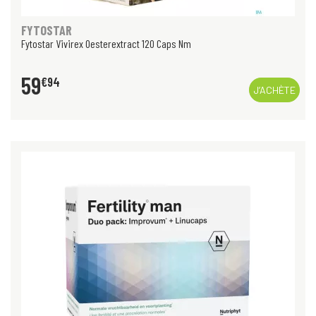
FYTOSTAR
Fytostar Vivirex Oesterextract 120 Caps Nm
59
€
94
J’ACHÈTE