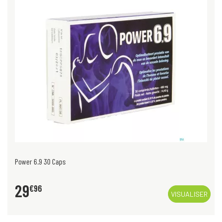
Power 6.9 30 Caps
29
€
96
VISUALISER