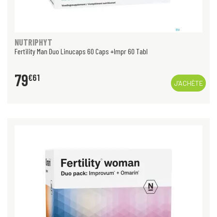
NUTRIPHYT
Fertility Man Duo Linucaps 60 Caps +Impr 60 Tabl
79
€
61
J’ACHÈTE