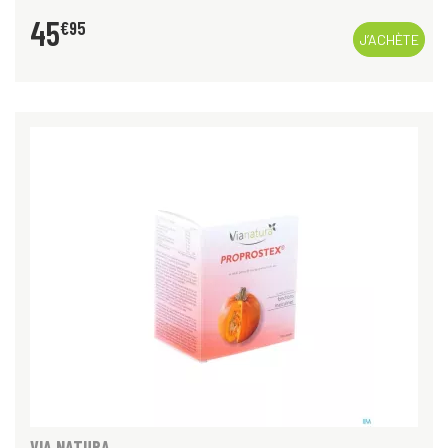
45
€
95
J’ACHÈTE
VIA NATURA