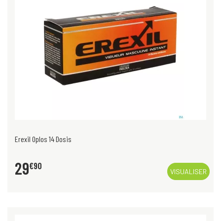
Erexil Oplos 14 Dosis
29
€
90
VISUALISER