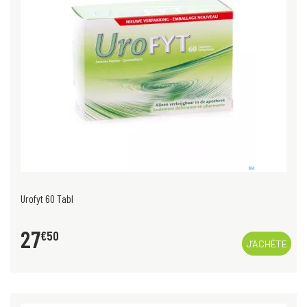
Urofyt 60 Tabl
27
€
50
J’ACHÈTE