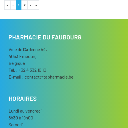
«
‹
1
2
›
»
PHARMACIE DU FAUBOURG
Voie de l’Ardenne 54,
4053 Embourg
Belgique
Tél. : +32 4 332 10 10
E-mail :
contact
@
tapharmacie.be
HORAIRES
Lundi au vendredi
8h30 à 19h00
Samedi