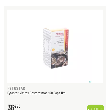
FYTOSTAR
Fytostar Vivirex Oesterextract 60 Caps Nm
36
€
95
J’ACHÈTE