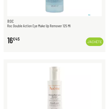
ROC
Roc Double Action Eye Make Up Remover 125 Ml
16
€
45
J’ACHÈTE