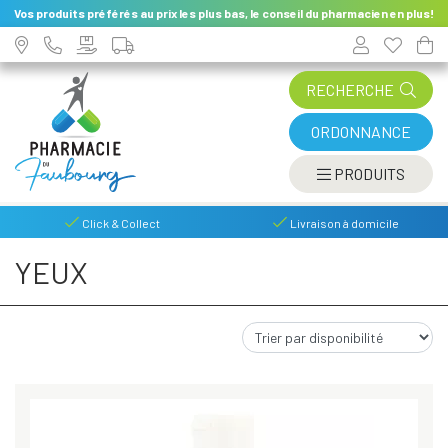
Vos produits préférés au prix les plus bas, le conseil du pharmacien en plus!
RECHERCHE
ORDONNANCE
AFFIC
PRODUITS
Click & Collect
Livraison à domicile
YEUX