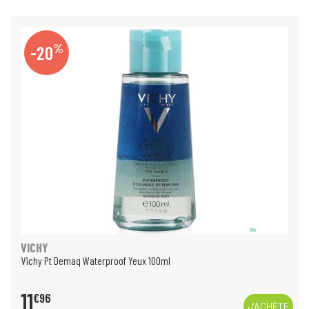
%
-20
VICHY
Vichy Pt Demaq Waterproof Yeux 100ml
11
€
96
J’ACHÈTE