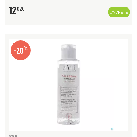
12
€
20
J’ACHÈTE
%
-20
SVR