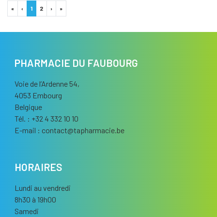
«
‹
1
2
›
»
PHARMACIE DU FAUBOURG
Voie de l’Ardenne 54,
4053 Embourg
Belgique
Tél. : +32 4 332 10 10
E-mail :
contact
@
tapharmacie.be
HORAIRES
Lundi au vendredi
8h30 à 19h00
Samedi