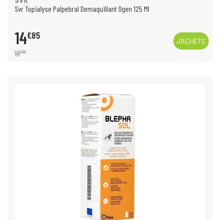
Svr Topialyse Palpebral Demaquillant Ogen 125 Ml
14
€
85
J’ACHÈTE
18
€
56