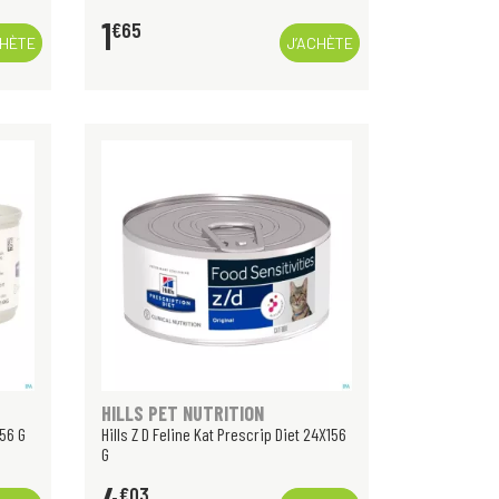
1
€
65
CHÈTE
J’ACHÈTE
HILLS PET NUTRITION
156 G
Hills Z D Feline Kat Prescrip Diet 24X156
G
€
03