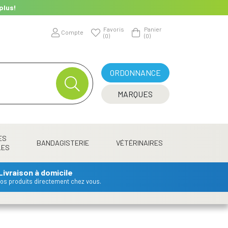
plus!
Favoris
Panier
Compte
(0)
(0)
ORDONNANCE
MARQUES
ES
BANDAGISTERIE
VÉTÉRINAIRES
LES
Livraison à domicile
 vos produits directement chez vous.