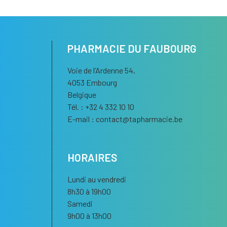
PHARMACIE DU FAUBOURG
Voie de l’Ardenne 54,
4053 Embourg
Belgique
Tél. : +32 4 332 10 10
E-mail :
contact
@
tapharmacie.be
HORAIRES
Lundi au vendredi
8h30 à 19h00
Samedi
9h00 à 13h00