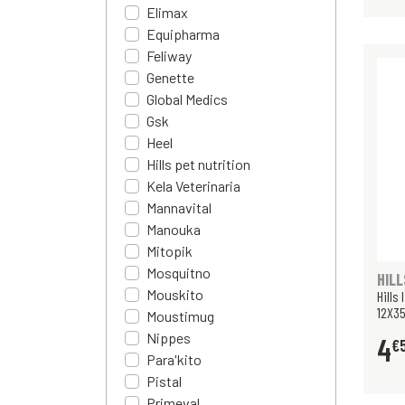
Elimax
Equipharma
Feliway
Genette
Global Medics
Gsk
Heel
Hills pet nutrition
Kela Veterinaria
Mannavital
Manouka
Mitopik
Mosquitno
HILL
Mouskito
Hills
12X35
Moustimug
Nippes
4
€
Para'kito
Pistal
Primeval