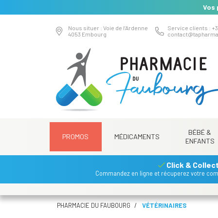
Vos 
Nous situer : Voie de l’Ardenne
Service clients : +3
4053 Embourg
contact
@
tapharma
BÉBÉ &
PROMOS
MÉDICAMENTS
ENFANTS
Click & Collec
Commandez en ligne et récuperez votre co
PHARMACIE DU FAUBOURG
VÉTÉRINAIRES