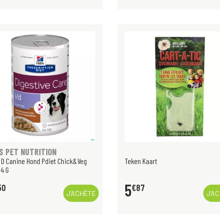
S PET NUTRITION
 I D Canine Hond Pdiet Chick&Veg
Teken Kaart
4 G
5
50
€
87
J’ACHÈTE
J’A