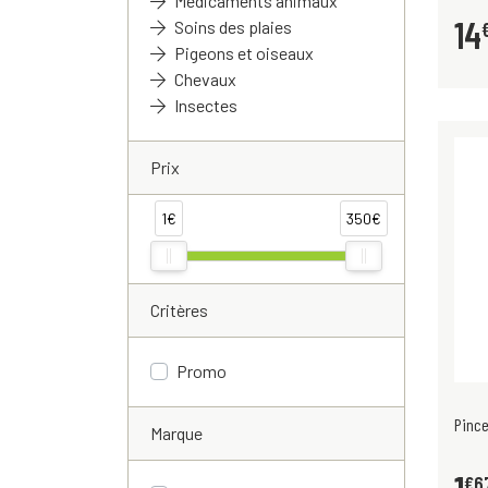
Médicaments animaux
14
Soins des plaies
Pigeons et oiseaux
Chevaux
Insectes
Prix
1€
350€
Critères
Promo
Pince
Marque
€
6