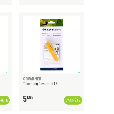
COVARMED
Tekentang Covarmed 1 St
5
€
88
CHÈTE
J’ACHÈTE