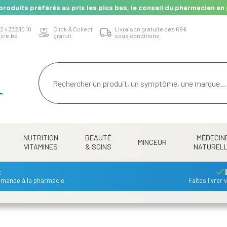
produits préférés au prix les plus bas, le conseil du pharmacien en 
2 4 332 10 10
Click & Collect
Livraison gratuite dès 69€
cie.be
gratuit
sous conditions
NUTRITION
BEAUTÉ
MÉDECIN
MINCEUR
VITAMINES
& SOINS
NATUREL
t
mmande à la pharmacie.
Faites livrer