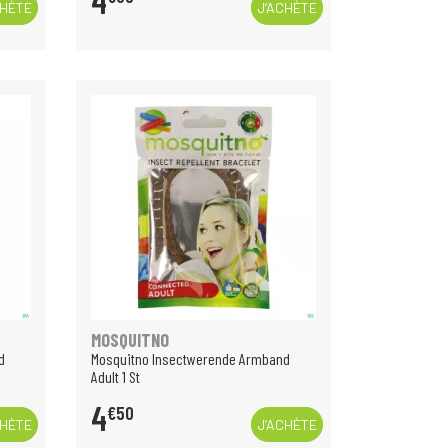
4
CHÈTE
J’ACHÈTE
MOSQUITNO
d
Mosquitno Insectwerende Armband
Adult 1 St
4
€
50
CHÈTE
J’ACHÈTE