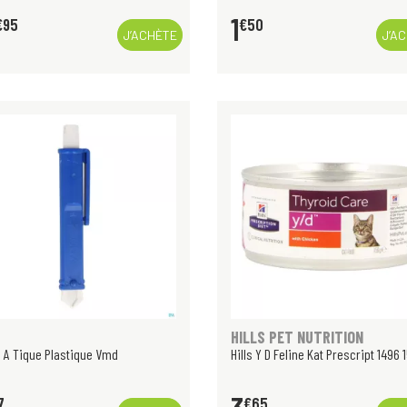
1
€
95
€
50
J’ACHÈTE
J’A
HILLS PET NUTRITION
 A Tique Plastique Vmd
Hills Y D Feline Kat Prescript 1496 
7
€
65