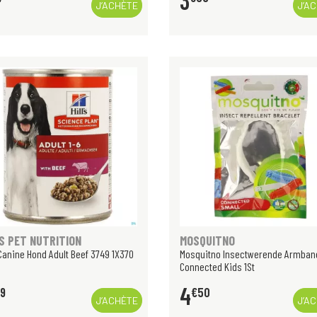
3
J’ACHÈTE
J’A
S PET NUTRITION
MOSQUITNO
 Canine Hond Adult Beef 3749 1X370
Mosquitno Insectwerende Armban
Connected Kids 1St
4
19
€
50
J’ACHÈTE
J’A