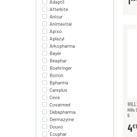
1
Adaptil
Afterbite
Anicur
Animavital
Apixo
Aplazyl
Arkopharma
Bayer
Beaphar
Boehringer
Boiron
Bpharma
Careplus
Ceva
HILL
Covarmed
Hills
Debapharma
G
Dermazyme
4
€
Douxo
Ecuphar