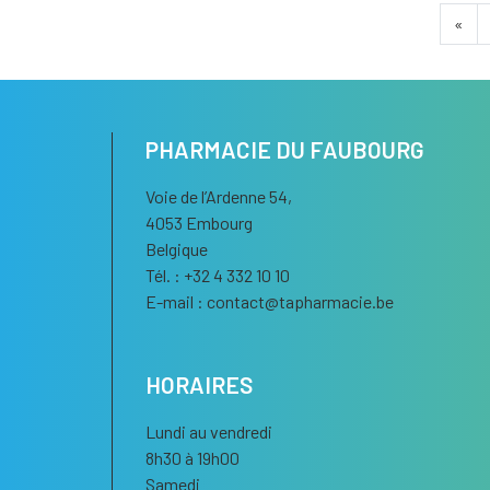
«
PHARMACIE DU FAUBOURG
Voie de l’Ardenne 54,
4053 Embourg
Belgique
Tél. : +32 4 332 10 10
E-mail :
contact
@
tapharmacie.be
HORAIRES
Lundi au vendredi
8h30 à 19h00
Samedi