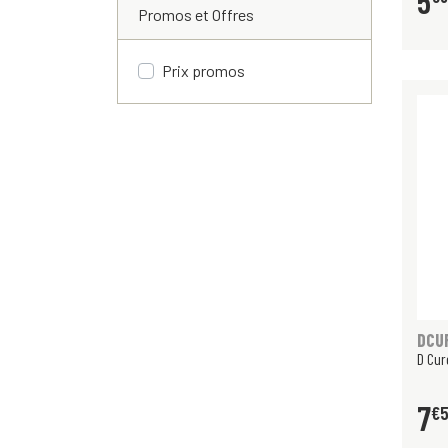
5
Promos et Offres
Prix promos
DCU
D Cur
7
€