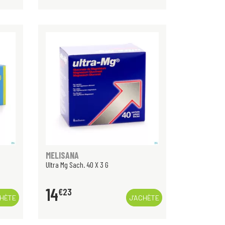
MELISANA
Ultra Mg Sach. 40 X 3 G
14
€
23
CHÈTE
J’ACHÈTE