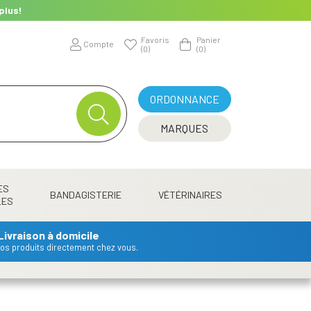
plus!
Favoris
Panier
Compte
(0)
(0)
ORDONNANCE
MARQUES
ES
BANDAGISTERIE
VÉTÉRINAIRES
LES
Livraison à domicile
 vos produits directement chez vous.