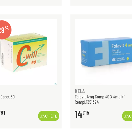
%
29
KELA
l Caps. 60
Folavit 4mg Comp 40 X 4mg Nf
Rempl.1351394
14
€
81
€
15
J’ACHÈTE
J’A