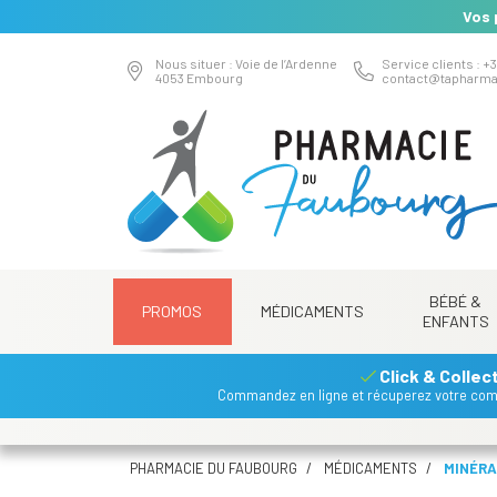
Vos 
Nous situer : Voie de l’Ardenne
Service clients : +3
4053 Embourg
contact
@
tapharma
BÉBÉ &
PROMOS
MÉDICAMENTS
ENFANTS
Click & Collec
Commandez en ligne et récuperez votre co
PHARMACIE DU FAUBOURG
MÉDICAMENTS
MINÉRA