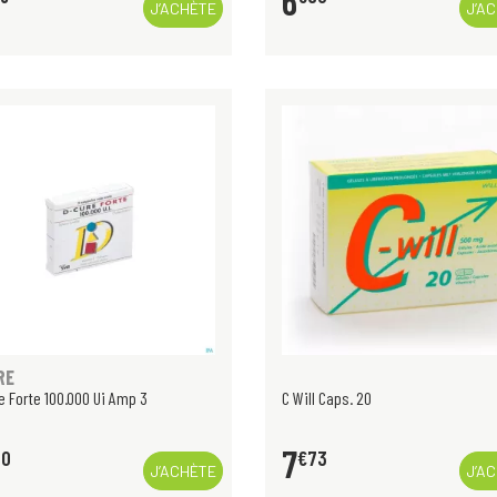
6
J’ACHÈTE
J’A
RE
e Forte 100.000 Ui Amp 3
C Will Caps. 20
7
50
€
73
J’ACHÈTE
J’A