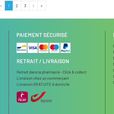
‹
1
2
3
›
»
PAIEMENT SÉCURISÉ
RETRAIT / LIVRAISON
Retrait dans la pharmacie - Click & collect
Livraison chez un commerçant
Livraison GRATUITE à domicile