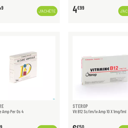
4
49
€
99
J’ACHÈTE
J’A
RE
STEROP
e Amp Per Os 4
Vit B12 Sc/im/iv Amp 10 X 1mg/1ml
9
€
50