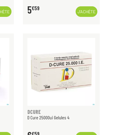
5
€
59
CHÈTE
J’ACHÈTE
DCURE
D Cure 25000ui Gelules 4
€
59