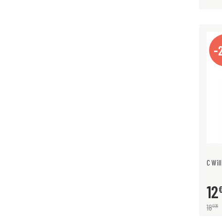
-
C Wil
12
18
€
05