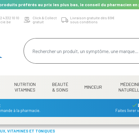
produits préférés au prix les plus bas, le conseil du pharmacien en 
2 4 332 10 10
Click & Collect
Livraison gratuite dès 69€
cie.be
gratuit
sous conditions
NUTRITION
BEAUTÉ
MÉDECIN
MINCEUR
VITAMINES
& SOINS
NATUREL
t
mmande à la pharmacie.
Faites livrer
UX, VITAMINES ET TONIQUES