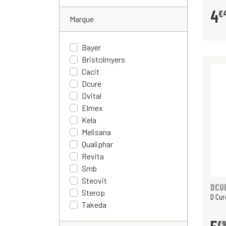
4
€
Marque
Bayer
Bristolmyers
Cacit
Dcure
Dvital
Elmex
Kela
Melisana
Qualiphar
Revita
Smb
Steovit
DCU
Sterop
D Cur
Takeda
€
9