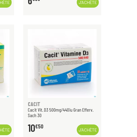
6
CHÈTE
J’ACHÈTE
CACIT
Cacit Vit. D3 500mg/440iu Gran Efferv.
Sach 30
10
€
50
CHÈTE
J’ACHÈTE