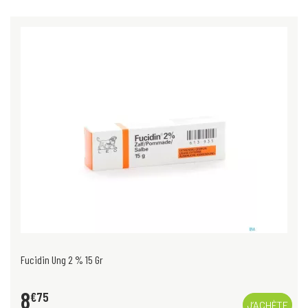
Fucidin Ung 2 % 15 Gr
8
€
75
J’ACHÈTE