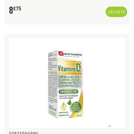
8
€
75
J’ACHÈTE
FORTEPHARMA