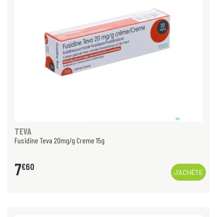
TEVA
Fusidine Teva 20mg/g Creme 15g
7
€
60
J’ACHÈTE