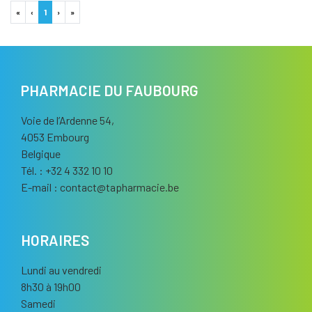
«
‹
1
›
»
PHARMACIE DU FAUBOURG
Voie de l’Ardenne 54,
4053 Embourg
Belgique
Tél. : +32 4 332 10 10
E-mail :
contact
@
tapharmacie.be
HORAIRES
Lundi au vendredi
8h30 à 19h00
Samedi