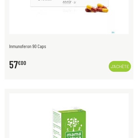
Inmunoferon 90 Caps
57
€
00
J’ACHÈTE