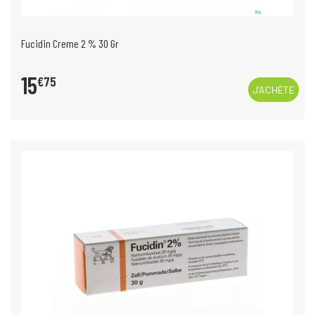
Fucidin Creme 2 % 30 Gr
15
€
75
J’ACHÈTE