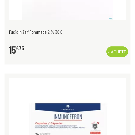
Fucidin Zalf Pommade 2 % 30 G
15
€
75
J’ACHÈTE