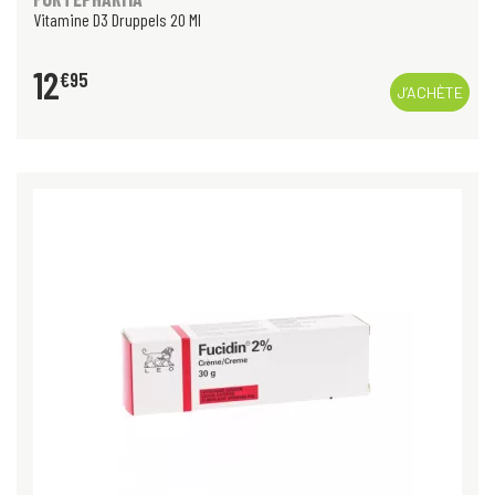
Vitamine D3 Druppels 20 Ml
12
€
95
J’ACHÈTE