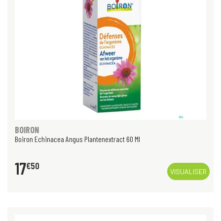
BOIRON
Boiron Echinacea Angus Plantenextract 60 Ml
17
€
50
VISUALISER