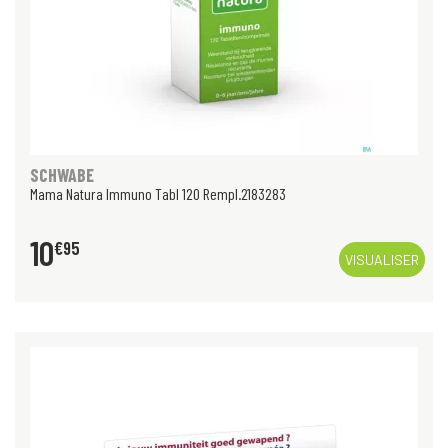
SCHWABE
Mama Natura Immuno Tabl 120 Rempl.2183283
10
€
95
VISUALISER