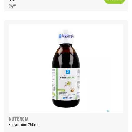
24
€
90
NUTERGIA
Ergydraine 250ml