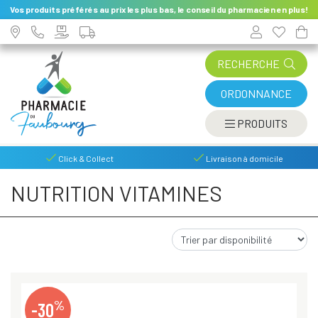
Vos produits préférés au prix les plus bas, le conseil du pharmacien en plus!
RECHERCHE
ORDONNANCE
AFFIC
PRODUITS
Click & Collect
Livraison à domicile
NUTRITION VITAMINES
%
-30