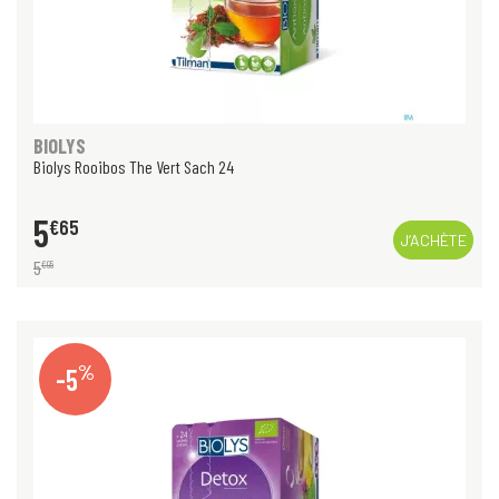
BIOLYS
Biolys Rooibos The Vert Sach 24
5
€
65
J’ACHÈTE
5
€
95
%
-5