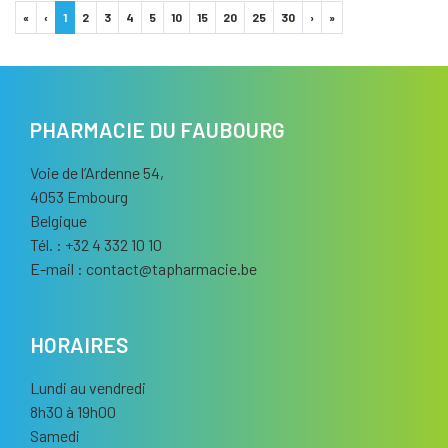
«
‹
1
2
3
4
5
10
15
20
25
30
›
»
PHARMACIE DU FAUBOURG
Voie de l’Ardenne 54,
4053 Embourg
Belgique
Tél. : +32 4 332 10 10
E-mail :
contact
@
tapharmacie.be
HORAIRES
Lundi au vendredi
8h30 à 19h00
Samedi