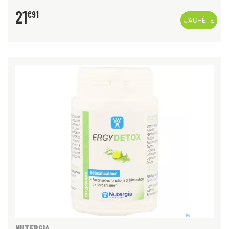
21
€
91
J’ACHÈTE
NUTERGIA