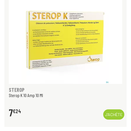
STEROP
Sterop K 10 Amp 10 Ml
7
€
24
J’ACHÈTE