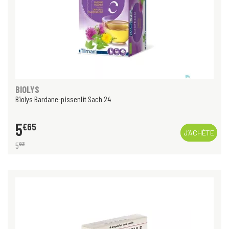
BIOLYS
Biolys Bardane-pissenlit Sach 24
5
€
65
J’ACHÈTE
5
€
95