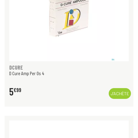
DCURE
D Cure Amp Per Os 4
5
€
99
J’ACHÈTE