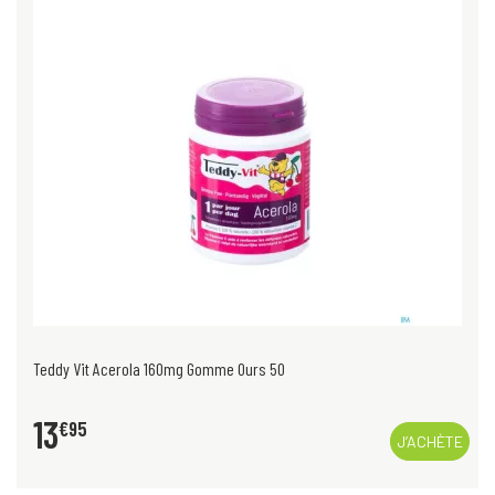
Teddy Vit Acerola 160mg Gomme Ours 50
13
€
95
J’ACHÈTE