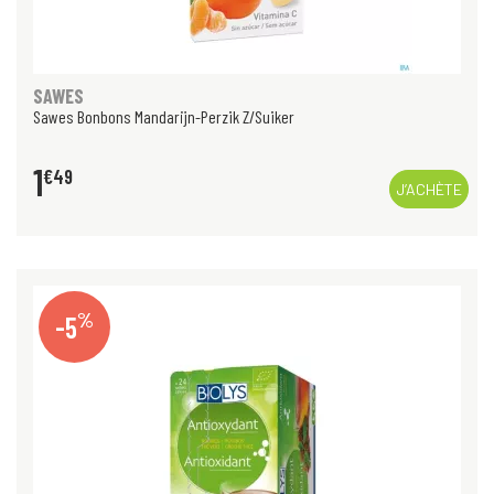
SAWES
Sawes Bonbons Mandarijn-Perzik Z/Suiker
1
€
49
J’ACHÈTE
%
-5