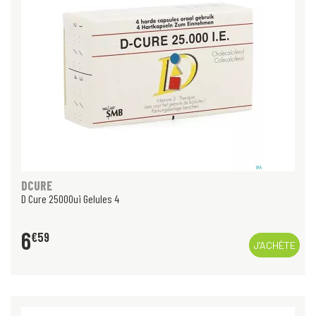
DCURE
D Cure 25000ui Gelules 4
6
€
59
J’ACHÈTE