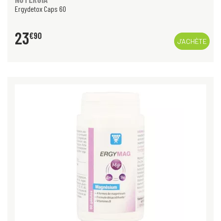
Ergydetox Caps 60
23
€
90
J’ACHÈTE