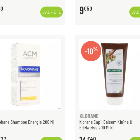
9
50
€
50
J’ACHÈTE
J’A
%
-10
KLORANE
phane Shampoo Energie 200 Ml
Klorane Capil Balsem Kinine &
Edelweiss 200 Ml Nf
€
77
€
40