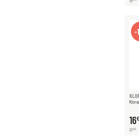
19
-
KLO
Klora
16
17
€
91