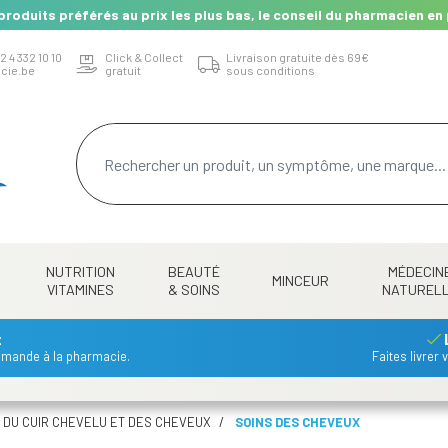
produits préférés au prix les plus bas, le conseil du pharmacien en 
2 4 332 10 10
Click & Collect
Livraison gratuite dès 69€
cie.be
gratuit
sous conditions
NUTRITION
BEAUTÉ
MÉDECIN
MINCEUR
VITAMINES
& SOINS
NATUREL
t
mmande à la pharmacie.
Faites livrer
 DU CUIR CHEVELU ET DES CHEVEUX
SOINS DES CHEVEUX