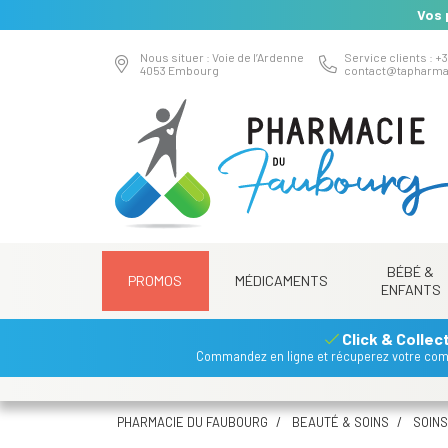
Vos 
Nous situer : Voie de l’Ardenne
Service clients : +3
4053 Embourg
contact
@
tapharma
BÉBÉ &
PROMOS
MÉDICAMENTS
ENFANTS
Click & Collec
Commandez en ligne et récuperez votre co
PHARMACIE DU FAUBOURG
BEAUTÉ & SOINS
SOINS