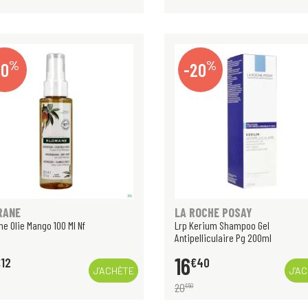
%
%
10
-20
RANE
LA ROCHE POSAY
ne Olie Mango 100 Ml Nf
Lrp Kerium Shampoo Gel
Antipelliculaire Pg 200ml
16
€
12
€
40
J’ACHÈTE
J’A
20
€
50