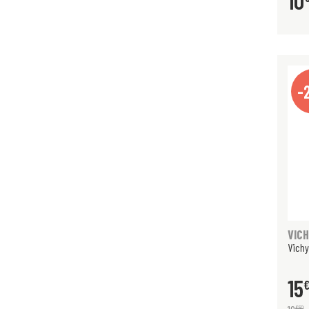
10
-
VIC
Vichy
15
€
50