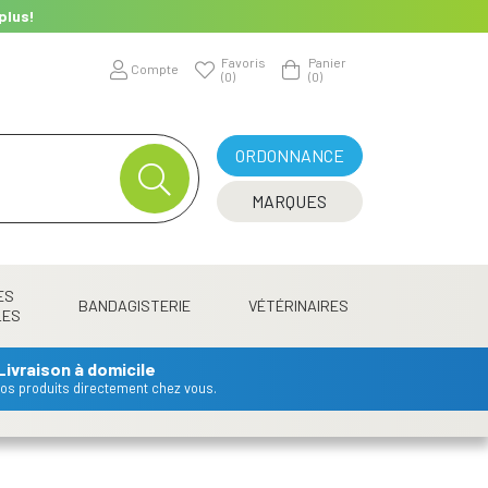
plus!
Favoris
Panier
Compte
(0)
(0)
ORDONNANCE
MARQUES
ES
BANDAGISTERIE
VÉTÉRINAIRES
LES
Livraison à domicile
 vos produits directement chez vous.