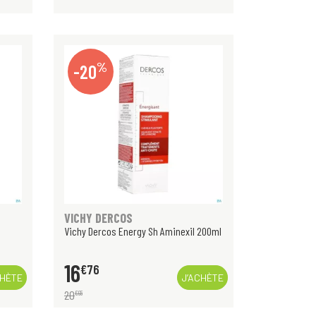
%
-20
VICHY DERCOS
Vichy Dercos Energy Sh Aminexil 200ml
16
€
76
CHÈTE
J’ACHÈTE
20
€
95