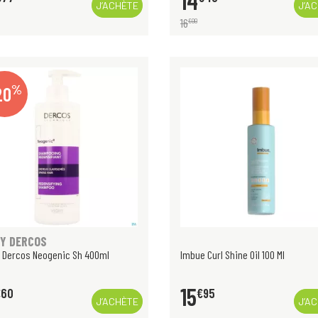
14
J’ACHÈTE
J’A
16
€
00
%
20
HY DERCOS
 Dercos Neogenic Sh 400ml
Imbue Curl Shine Oil 100 Ml
15
€
60
€
95
J’ACHÈTE
J’A