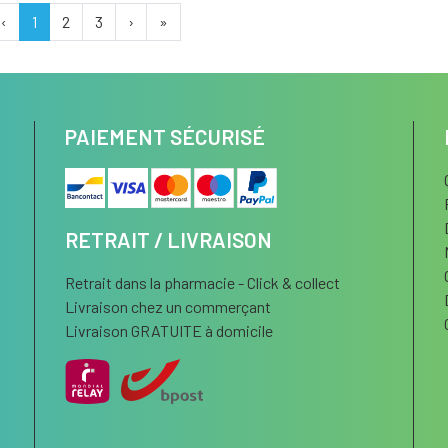
‹
1
2
3
›
»
PAIEMENT SÉCURISÉ
RETRAIT / LIVRAISON
Retrait dans la pharmacie - Click & collect
Livraison chez un commerçant
Livraison GRATUITE à domicile