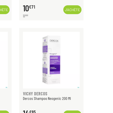
10
€
71
CHÈTE
J’ACHÈTE
11
€
90
VICHY DERCOS
Dercos Shampoo Neogenic 200 Ml
€
95