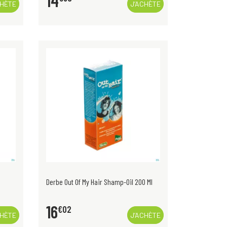
14
CHÈTE
J’ACHÈTE
Derbe Out Of My Hair Shamp-Oil 200 Ml
16
€
02
CHÈTE
J’ACHÈTE