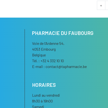
«
PHARMACIE DU FAUBOURG
Voie de l’Ardenne 54,
4053 Embourg
Belgique
Tél. : +32 4 332 10 10
E-mail :
contact
@
tapharmacie.be
HORAIRES
Lundi au vendredi
8h30 à 19h00
Samedi