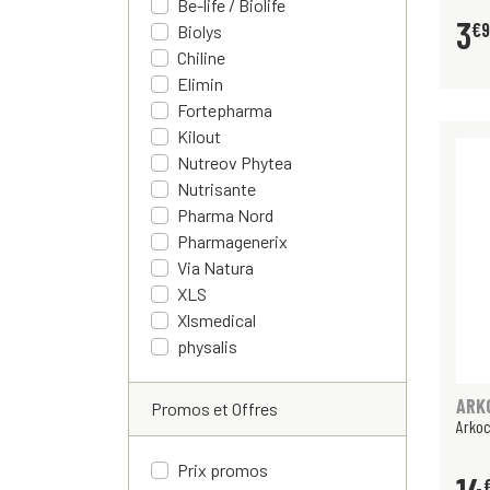
Be-life / Biolife
3
€
Biolys
Chiline
Elimin
Fortepharma
Kilout
Nutreov Phytea
Nutrisante
Pharma Nord
Pharmagenerix
Via Natura
XLS
Xlsmedical
physalis
ARK
Promos et Offres
Arkoc
Prix promos