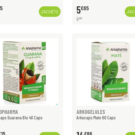
5
95
€
65
J’ACHÈTE
J’A
5
€
95
OPHARMA
ARKOGELULES
aps Guarana Bio 40 Caps
Arkocaps Mate 60 Caps
€
15
€
86