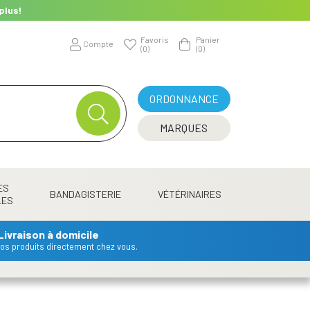
plus!
Favoris
Panier
Compte
(0)
(0)
ORDONNANCE
MARQUES
ES
BANDAGISTERIE
VÉTÉRINAIRES
LES
Livraison à domicile
 vos produits directement chez vous.