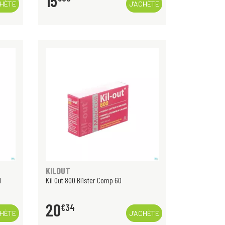
15
CHÈTE
J’ACHÈTE
KILOUT
l
Kil Out 800 Blister Comp 60
20
€
34
CHÈTE
J’ACHÈTE