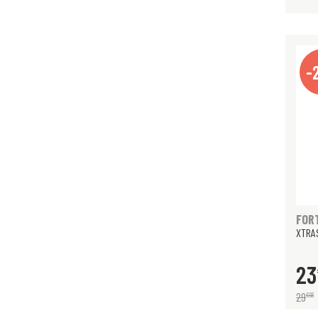
-
FOR
XTRA
23
29
€
95