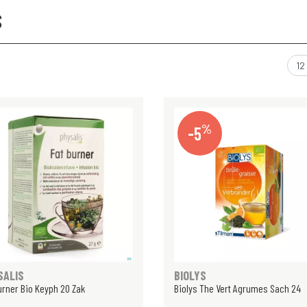
S
%
-5
SALIS
BIOLYS
urner Bio Keyph 20 Zak
Biolys The Vert Agrumes Sach 24