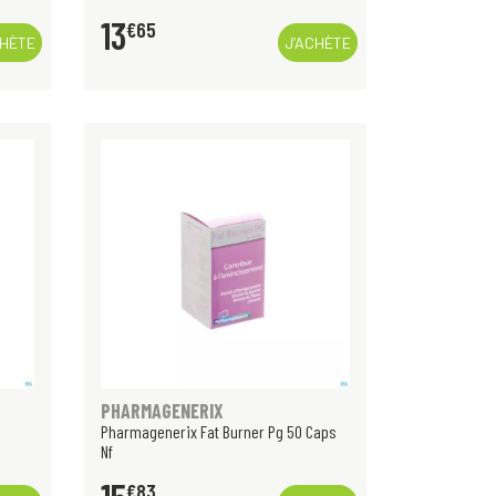
13
€
65
CHÈTE
J’ACHÈTE
PHARMAGENERIX
Pharmagenerix Fat Burner Pg 50 Caps
Nf
€
83