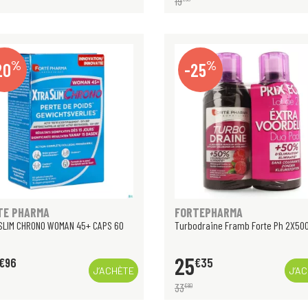
19
%
%
20
-25
TE PHARMA
FORTEPHARMA
SLIM CHRONO WOMAN 45+ CAPS 60
Turbodraine Framb Forte Ph 2X500
25
€
96
€
35
J’ACHÈTE
J’A
33
€
80