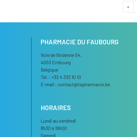
«
PHARMACIE DU FAUBOURG
Voie de l’Ardenne 54,
4053 Embourg
Belgique
Tél. : +32 4 332 10 10
E-mail :
contact
@
tapharmacie.be
HORAIRES
Lundi au vendredi
8h30 à 19h00
Samedi