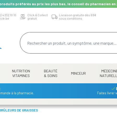
produits préférés au prix les plus bas, le conseil du pharmacien en 
2 4 332 10 10
Click & Collect
Livraison gratuite dès 69€
cie.be
gratuit
sous conditions
NUTRITION
BEAUTÉ
MÉDECIN
MINCEUR
VITAMINES
& SOINS
NATUREL
t
mmande à la pharmacie.
Faites livrer
BRÛLEURS DE GRAISSES