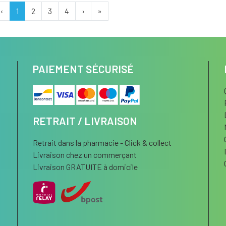
‹
1
2
3
4
›
»
PAIEMENT SÉCURISÉ
RETRAIT / LIVRAISON
Retrait dans la pharmacie - Click & collect
Livraison chez un commerçant
Livraison GRATUITE à domicile