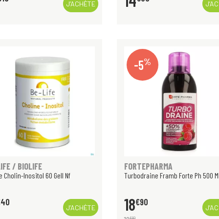
14
J’ACHÈTE
J’A
%
-5
IFE / BIOLIFE
FORTEPHARMA
e Cholin-Inositol 60 Gell Nf
Turbodraine Framb Forte Ph 500 M
18
€
40
€
90
J’ACHÈTE
J’A
€
90