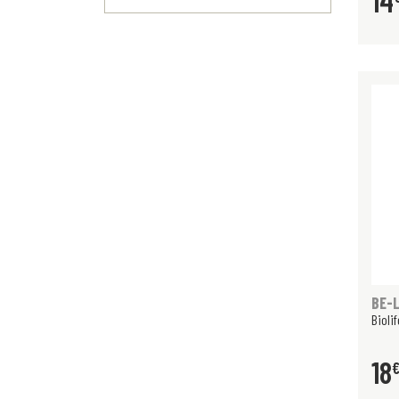
14
BE-L
Biolif
18