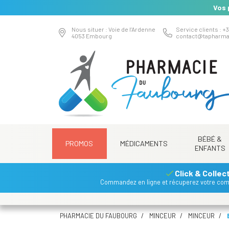
Vos 
Nous situer : Voie de l’Ardenne
Service clients : +3
4053 Embourg
contact
@
tapharma
BÉBÉ &
PROMOS
MÉDICAMENTS
ENFANTS
Click & Collec
Commandez en ligne et récuperez votre co
PHARMACIE DU FAUBOURG
MINCEUR
MINCEUR