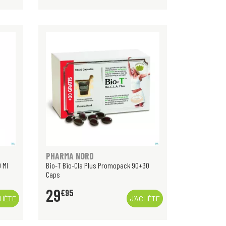
PHARMA NORD
 Ml
Bio-T Bio-Cla Plus Promopack 90+30
Caps
29
€
95
CHÈTE
J’ACHÈTE