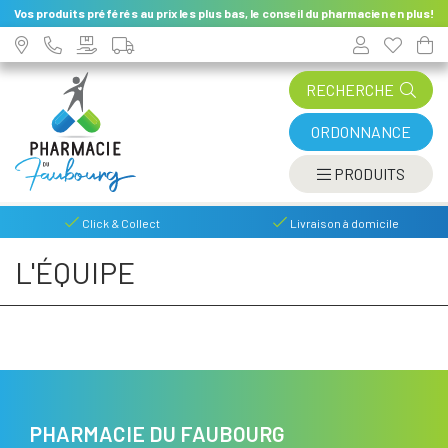
Vos produits préférés au prix les plus bas, le conseil du pharmacien en plus!
RECHERCHE
ORDONNANCE
AFFIC
PRODUITS
Click & Collect
Livraison à domicile
L'ÉQUIPE
PHARMACIE DU FAUBOURG