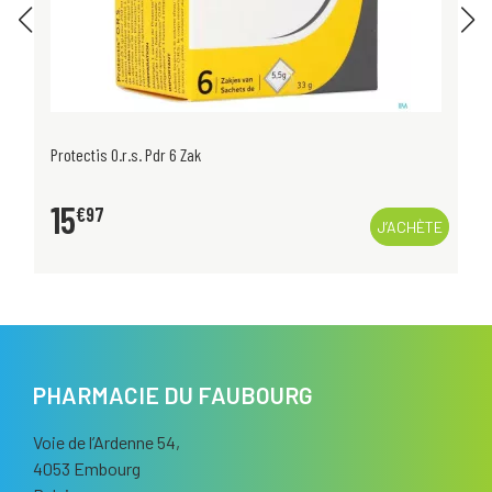
Protectis O.r.s. Pdr 6 Zak
15
€
97
J’ACHÈTE
PHARMACIE DU FAUBOURG
Voie de l’Ardenne 54,
4053 Embourg