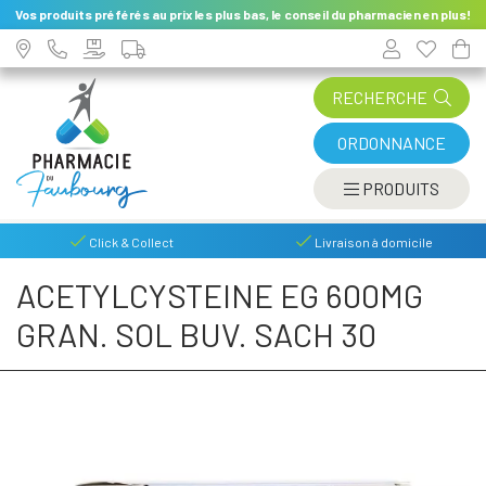
Vos produits préférés au prix les plus bas, le conseil du pharmacien en plus!
RECHERCHE
ORDONNANCE
AFFIC
PRODUITS
Click & Collect
Livraison à domicile
ACETYLCYSTEINE EG 600MG
GRAN. SOL BUV. SACH 30