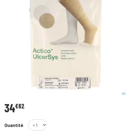
34
€
62
Quantité