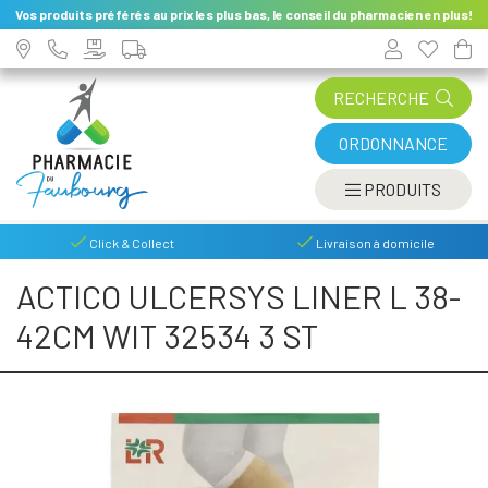
Vos produits préférés au prix les plus bas, le conseil du pharmacien en plus!
RECHERCHE
ORDONNANCE
AFFIC
PRODUITS
Click & Collect
Livraison à domicile
ACTICO ULCERSYS LINER L 38-
42CM WIT 32534 3 ST