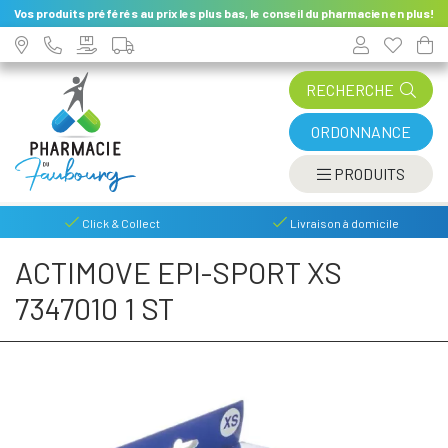
Vos produits préférés au prix les plus bas, le conseil du pharmacien en plus!
RECHERCHE
ORDONNANCE
AFFIC
PRODUITS
Click & Collect
Livraison à domicile
ACTIMOVE EPI-SPORT XS
7347010 1 ST