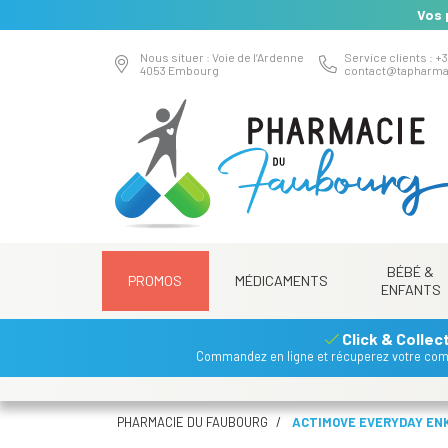
Vos 
Nous situer : Voie de l’Ardenne
Service clients : +3
4053 Embourg
contact
@
tapharma
BÉBÉ &
PROMOS
MÉDICAMENTS
ENFANTS
Click & Collec
Commandez en ligne et récuperez votre co
PHARMACIE DU FAUBOURG
ACTIMOVE EVERYDAY ENK