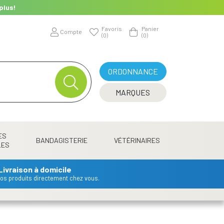
plus!
Favoris
Panier
Compte
(0)
(0)
ORDONNANCE
MARQUES
ES
BANDAGISTERIE
VÉTÉRINAIRES
LES
Livraison à domicile
 vos produits directement chez vous.