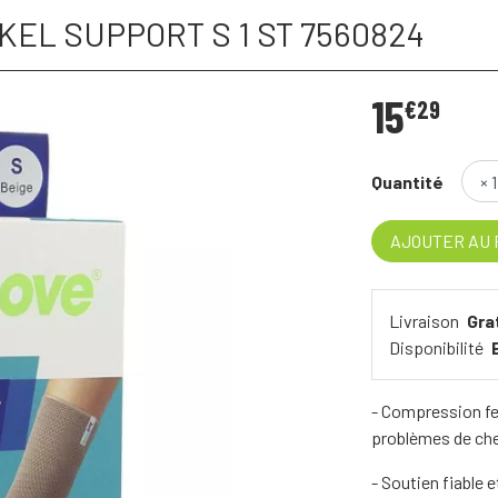
EL SUPPORT S 1 ST 7560824
15
€
29
Quantité
AJOUTER AU 
Livraison
Gra
Disponibilité
- Compression fe
problèmes de che
- Soutien fiable 