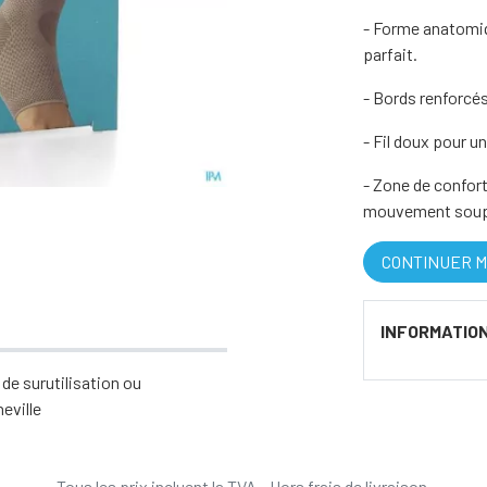
- Forme anatomiq
parfait.
- Bords renforcés
- Fil doux pour u
- Zone de confort
mouvement souple
CONTINUER M
INFORMATIO
de surutilisation ou
heville
Tous les prix incluent la TVA - Hors frais de livraison.