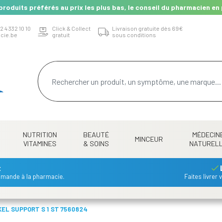
produits préférés au prix les plus bas, le conseil du pharmacien en 
2 4 332 10 10
Click & Collect
Livraison gratuite dès 69€
cie.be
gratuit
sous conditions
NUTRITION
BEAUTÉ
MÉDECIN
MINCEUR
VITAMINES
& SOINS
NATUREL
t
mmande à la pharmacie.
Faites livrer
EL SUPPORT S 1 ST 7560824