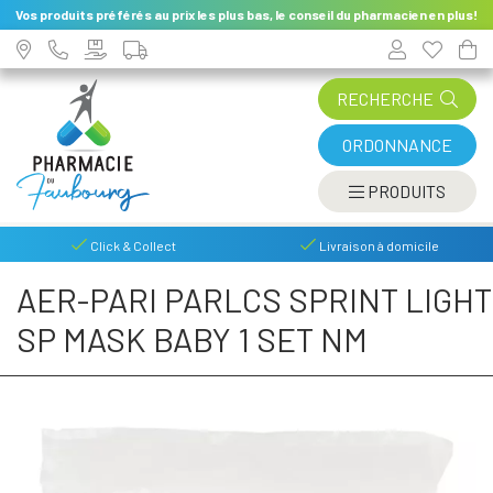
Vos produits préférés au prix les plus bas, le conseil du pharmacien en plus!
RECHERCHE
ORDONNANCE
AFFIC
PRODUITS
Click & Collect
Livraison à domicile
AER-PARI PARLCS SPRINT LIGHT
SP MASK BABY 1 SET NM