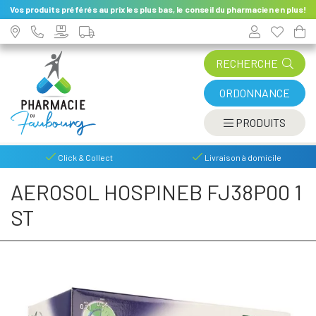
Vos produits préférés au prix les plus bas, le conseil du pharmacien en plus!
RECHERCHE
ORDONNANCE
AFFIC
PRODUITS
Click & Collect
Livraison à domicile
AEROSOL HOSPINEB FJ38P00 1
ST