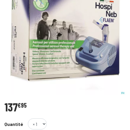
137
€
95
Quantité