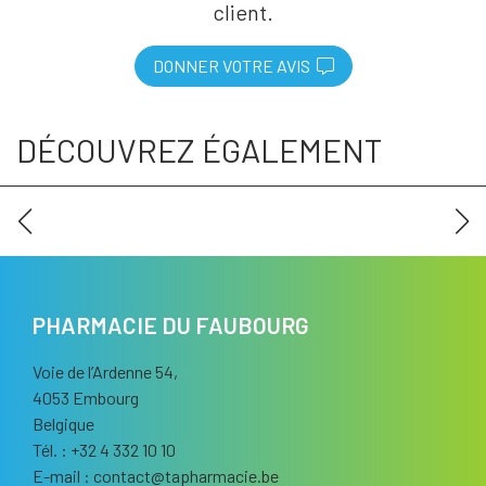
client.
DONNER VOTRE AVIS
DÉCOUVREZ ÉGALEMENT
PHARMACIE DU FAUBOURG
Voie de l’Ardenne 54,
4053 Embourg
Belgique
Tél. : +32 4 332 10 10
E-mail :
contact
@
tapharmacie.be