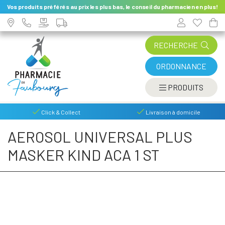
Vos produits préférés au prix les plus bas, le conseil du pharmacien en plus!
RECHERCHE
ORDONNANCE
AFFIC
PRODUITS
Click & Collect
Livraison à domicile
AEROSOL UNIVERSAL PLUS
MASKER KIND ACA 1 ST