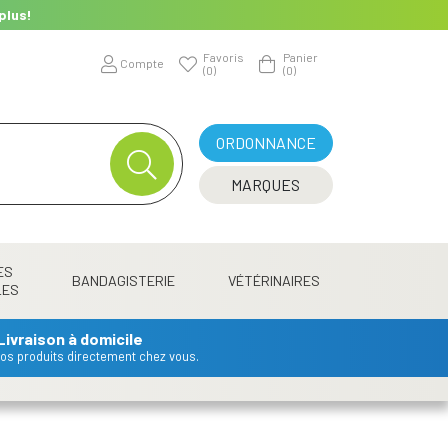
plus!
Favoris
Panier
Compte
(0)
(0)
ORDONNANCE
MARQUES
ES
BANDAGISTERIE
VÉTÉRINAIRES
LES
Livraison à domicile
 vos produits directement chez vous.