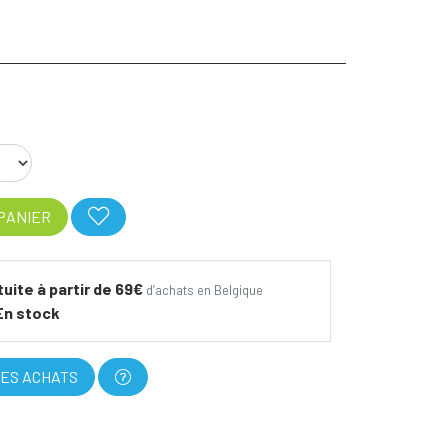
PANIER
tuite à partir de 69€
d’achats en Belgique
En stock
ES ACHATS