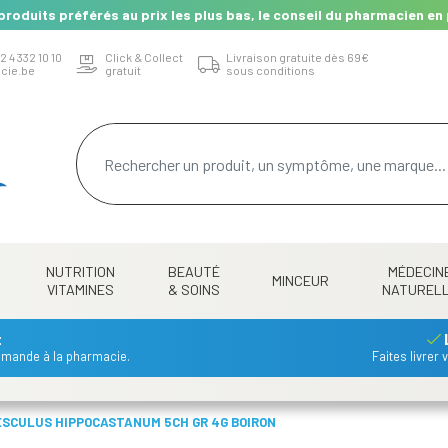
produits préférés au prix les plus bas, le conseil du pharmacien en 
2 4 332 10 10
Click & Collect
Livraison gratuite dès 69€
cie.be
gratuit
sous conditions
NUTRITION
BEAUTÉ
MÉDECIN
MINCEUR
VITAMINES
& SOINS
NATUREL
t
mmande à la pharmacie.
Faites livrer
SCULUS HIPPOCASTANUM 5CH GR 4G BOIRON