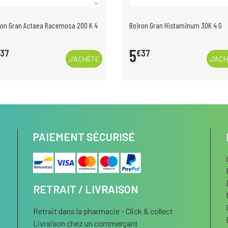
ron Gran Actaea Racemosa 200 K 4
Boiron Gran Histaminum 30K 4 G
5
37
€
37
J’ACHÈTE
J’AC
PAIEMENT SÉCURISÉ
RETRAIT / LIVRAISON
Retrait dans la pharmacie - Click & collect
Livraison chez un commerçant