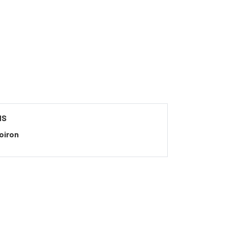
NS
oiron