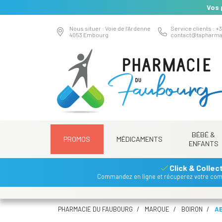
Vos 
Nous situer : Voie de l’Ardenne
Service clients : +3
4053 Embourg
contact
@
tapharma
BÉBÉ &
PROMOS
MÉDICAMENTS
ENFANTS
Click & Collec
Commandez en ligne et récuperez votre co
PHARMACIE DU FAUBOURG
MARQUE
BOIRON
AE