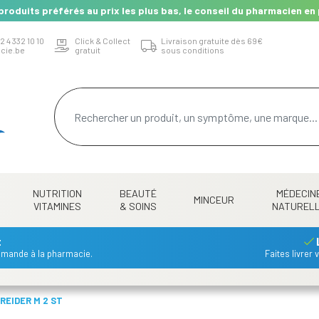
produits préférés au prix les plus bas, le conseil du pharmacien en 
2 4 332 10 10
Click & Collect
Livraison gratuite dès 69€
cie.be
gratuit
sous conditions
NUTRITION
BEAUTÉ
MÉDECIN
MINCEUR
VITAMINES
& SOINS
NATUREL
t
mmande à la pharmacie.
Faites livrer
REIDER M 2 ST