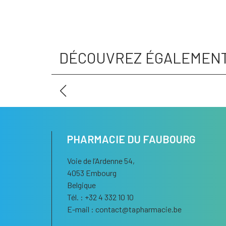
DÉCOUVREZ ÉGALEMEN
PHARMACIE DU FAUBOURG
Voie de l’Ardenne 54,
4053 Embourg
Belgique
Tél. : +32 4 332 10 10
E-mail :
contact
@
tapharmacie.be