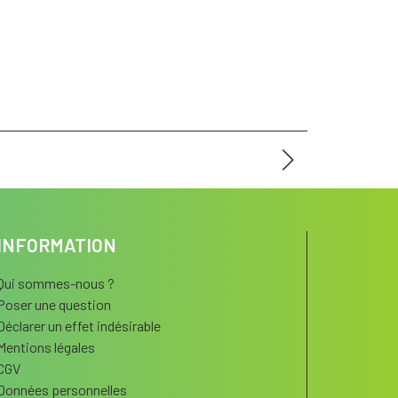
INFORMATION
Qui sommes-nous ?
Poser une question
Déclarer un effet indésirable
Mentions légales
CGV
Données personnelles