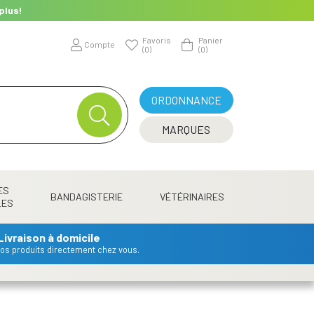
plus!
Favoris
Panier
Compte
(0)
(0)
ORDONNANCE
MARQUES
ES
BANDAGISTERIE
VÉTÉRINAIRES
LES
Livraison à domicile
 vos produits directement chez vous.