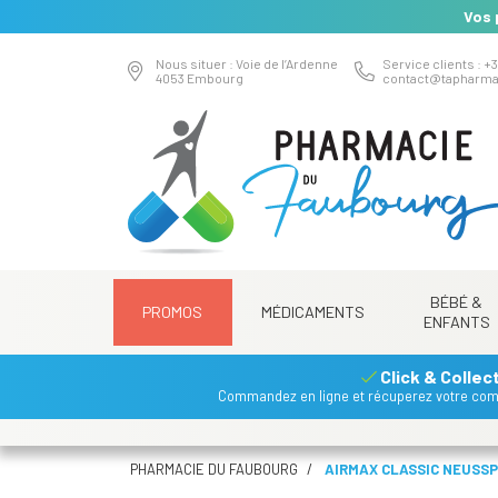
Vos 
Nous situer : Voie de l’Ardenne
Service clients : +3
4053 Embourg
contact
@
tapharma
BÉBÉ &
PROMOS
MÉDICAMENTS
ENFANTS
Click & Collec
Commandez en ligne et récuperez votre co
PHARMACIE DU FAUBOURG
AIRMAX CLASSIC NEUSSP