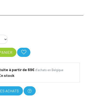
PANIER
tuite à partir de 69€
d’achats en Belgique
En stock
ES ACHATS