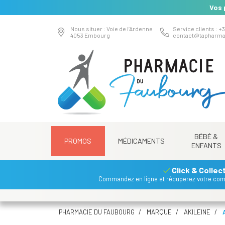
Vos 
Nous situer : Voie de l’Ardenne
Service clients : +3
4053 Embourg
contact
@
tapharma
BÉBÉ &
PROMOS
MÉDICAMENTS
ENFANTS
Click & Collec
Commandez en ligne et récuperez votre co
PHARMACIE DU FAUBOURG
MARQUE
AKILEINE