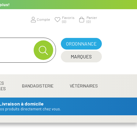
plus!
Favoris
Panier
Compte
(0)
(0)
ORDONNANCE
MARQUES
ES
BANDAGISTERIE
VÉTÉRINAIRES
LES
Livraison à domicile
 vos produits directement chez vous.