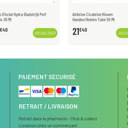
 D'eclat Hydra Gladstrijk Perf
Akileine Cicaleine Kloven
s 30 Ml
Handen/Voeten Tube 50 Ml
21
€
40
€
40
VISUALISER
J’AC
PAIEMENT SÉCURISÉ
RETRAIT / LIVRAISON
Retrait dans la pharmacie - Click & collect
Livraison chez un commerçant