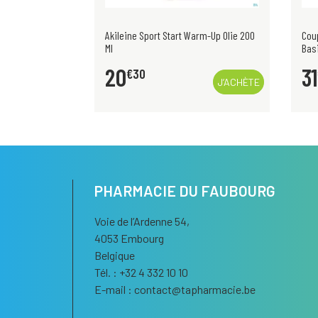
Akileine Sport Start Warm-Up Olie 200
Coup
Ml
Basi
20
31
€
30
VISUALISER
J’ACHÈTE
PHARMACIE DU FAUBOURG
Voie de l’Ardenne 54,
4053 Embourg
Belgique
Tél. : +32 4 332 10 10
E-mail :
contact
@
tapharmacie.be