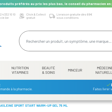
produits préférés au prix les plus bas, le conseil du pharmacien en 
2 4 332 10 10
Click & Collect
Livraison gratuite dès 69€
cie.be
gratuit
sous conditions
NUTRITION
BEAUTÉ
MÉDECIN
MINCEUR
VITAMINES
& SOINS
NATUREL
t
mmande à la pharmacie.
Faites livrer
AKILEINE SPORT START WARM-UP GEL 75 ML