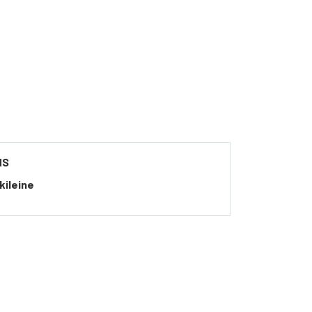
NS
kileine