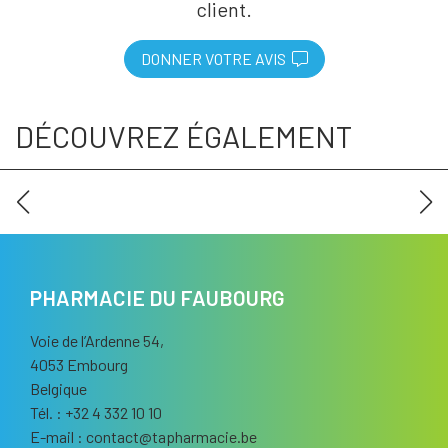
client.
DONNER VOTRE AVIS
DÉCOUVREZ ÉGALEMENT
PHARMACIE DU FAUBOURG
Voie de l’Ardenne 54,
4053 Embourg
Belgique
Tél. : +32 4 332 10 10
E-mail :
contact
@
tapharmacie.be