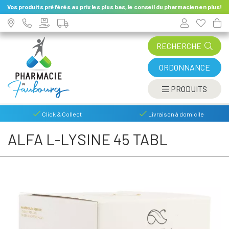
Vos produits préférés au prix les plus bas, le conseil du pharmacien en plus!
RECHERCHE
ORDONNANCE
AFFIC
PRODUITS
Click & Collect
Livraison à domicile
ALFA L-LYSINE 45 TABL