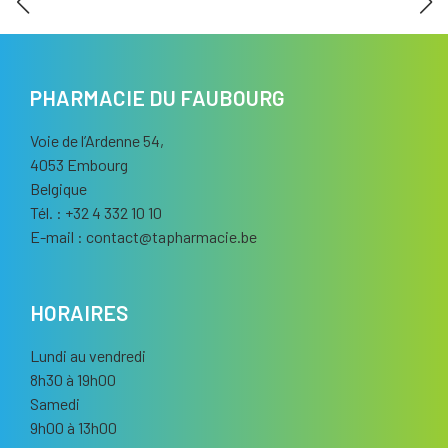
PHARMACIE DU FAUBOURG
Voie de l’Ardenne 54,
4053 Embourg
Belgique
Tél. : +32 4 332 10 10
E-mail :
contact
@
tapharmacie.be
HORAIRES
Lundi au vendredi
8h30 à 19h00
Samedi
9h00 à 13h00