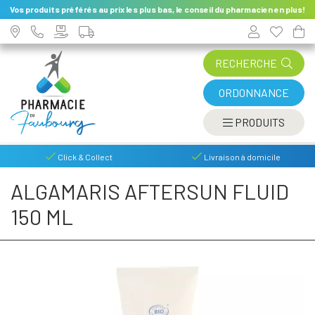
Vos produits préférés au prix les plus bas, le conseil du pharmacien en plus!
RECHERCHE
ORDONNANCE
AFFIC
PRODUITS
Click & Collect
Livraison à domicile
ALGAMARIS AFTERSUN FLUID
150 ML