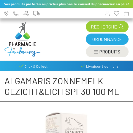
Vos produits préférés au prix les plus bas, le conseil du pharmacien en plus!
RECHERCHE
ORDONNANCE
AFFIC
PRODUITS
Click & Collect
Livraison à domicile
ALGAMARIS ZONNEMELK
GEZICHT&LICH SPF30 100 ML