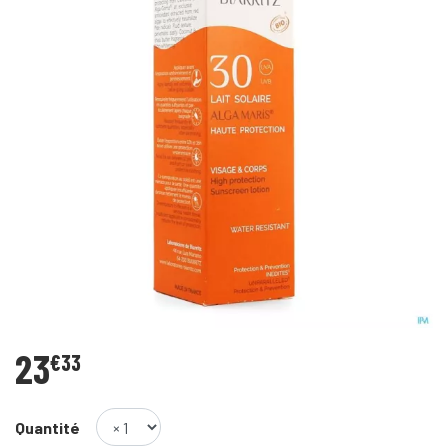
23
€
33
Quantité