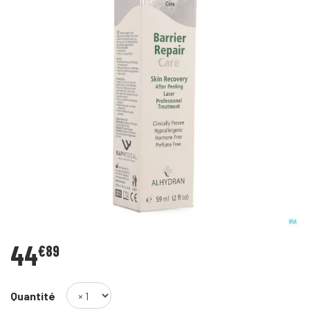
44
€
89
Quantité