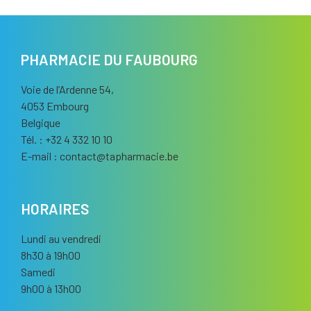
PHARMACIE DU FAUBOURG
Voie de l’Ardenne 54,
4053 Embourg
Belgique
Tél. : +32 4 332 10 10
E-mail :
contact
@
tapharmacie.be
HORAIRES
Lundi au vendredi
8h30 à 19h00
Samedi
9h00 à 13h00