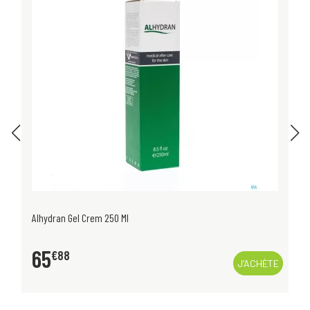
Alhydran Gel Crem 250 Ml
65
€
88
J’ACHÈTE