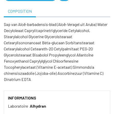
COMPOSITION
Sap van Aloë-barbadensis-blad (Aloë-Veragel uit Aruba) Water
Decyloleaat Capryl/caprinetriglyceride Cetylalcohol,
Stearylalcohol Glycerine Glycerolstearaat
Cetearylisononanoaat Bèta-glucaan Sorbitanstearaat
Cetearylalcohol Ceteareth-20 Cetylpalmitaat PEG-20
Glycerolstearaat Bisabolol Propyleenglycol Allantoïne
Fenoxyethanol Caprylylglycol Chloorfenesine
Tocopherylacetaat (Vitamine E-acetaat) Simmondsia
chinensiszaadolie (Jojoba-olie) Ascorbinezuur (Vitamine C)
Dinatrium EDTA
INFORMATIONS
Laboratoire
Alhydran