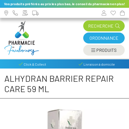
Vos produits préférés au prix les plus bas, le conseil du pharmacien en plus!
RECHERCHE
ORDONNANCE
AFFIC
PRODUITS
Click & Collect
Livraison à domicile
ALHYDRAN BARRIER REPAIR
CARE 59 ML