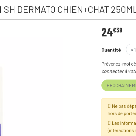
 SH DERMATO CHIEN+CHAT 250M
24
€
39
Quantité
Prévenez-moi dès
connecter à votr
PROCHAINEM
Ne pas dépa
hors de porté
Les informat
(interactions