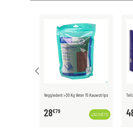
l
Veggiedent >30 Kg Veter 15 Kauwstrips
Tel
28
4
€
79
VISUALISER
J’ACHÈTE