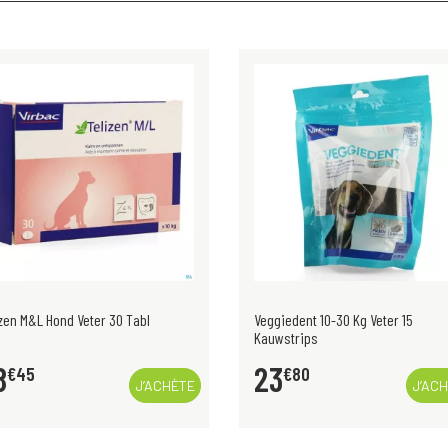
izen M&L Hond Veter 30 Tabl
Veggiedent 10-30 Kg Veter 15
Kauwstrips
8
23
€
45
€
80
J’ACHÈTE
J’AC