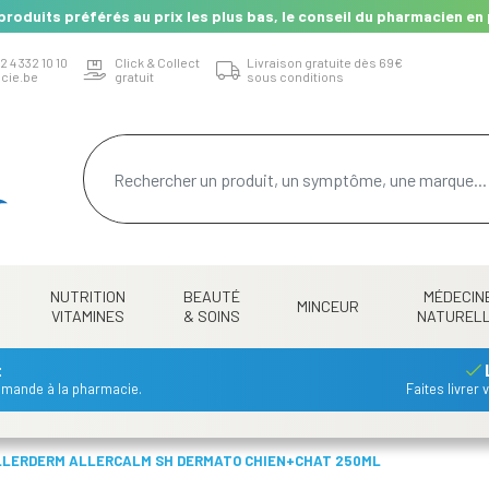
produits préférés au prix les plus bas, le conseil du pharmacien en 
2 4 332 10 10
Click & Collect
Livraison gratuite dès 69€
cie.be
gratuit
sous conditions
NUTRITION
BEAUTÉ
MÉDECIN
MINCEUR
VITAMINES
& SOINS
NATUREL
t
mmande à la pharmacie.
Faites livrer
LLERDERM ALLERCALM SH DERMATO CHIEN+CHAT 250ML