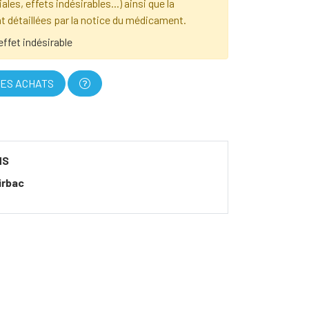
les, effets indésirables...) ainsi que la
t détaillées par la notice du médicament.
effet indésirable
ES ACHATS
NS
irbac