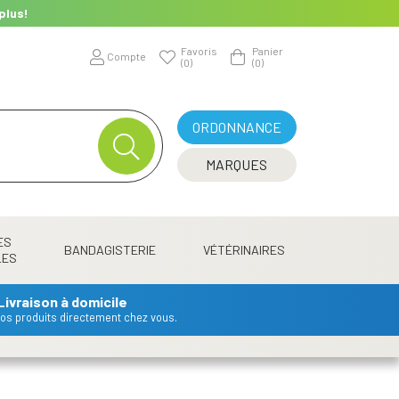
plus!
Favoris
Panier
Compte
(0)
(0)
ORDONNANCE
MARQUES
ES
BANDAGISTERIE
VÉTÉRINAIRES
LES
Livraison à domicile
 vos produits directement chez vous.