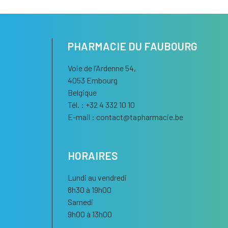
PHARMACIE DU FAUBOURG
Voie de l’Ardenne 54,
4053 Embourg
Belgique
Tél. : +32 4 332 10 10
E-mail :
contact
@
tapharmacie.be
HORAIRES
Lundi au vendredi
8h30 à 19h00
Samedi
9h00 à 13h00