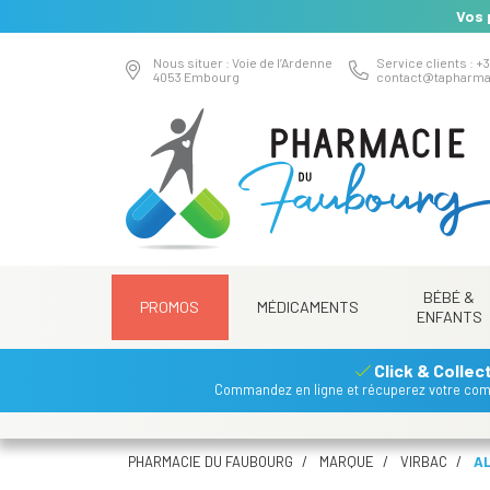
Vos 
Nous situer : Voie de l’Ardenne
Service clients : +3
4053 Embourg
contact
@
tapharma
BÉBÉ &
PROMOS
MÉDICAMENTS
ENFANTS
Click & Collec
Commandez en ligne et récuperez votre co
PHARMACIE DU FAUBOURG
MARQUE
VIRBAC
A