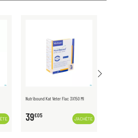
Nutribound Kat Veter Flac 3X150 Ml
Megaderm Veter
39
20
€
05
€
00
HÈTE
J’ACHÈTE