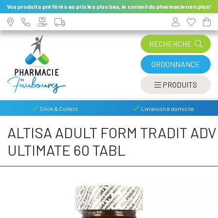
Vos produits préférés au prix les plus bas, le conseil du pharmacien en plus!
RECHERCHE
ORDONNANCE
AFFIC
PRODUITS
Click & Collect
Livraison à domicile
ALTISA ADULT FORM TRADIT ADV
ULTIMATE 60 TABL