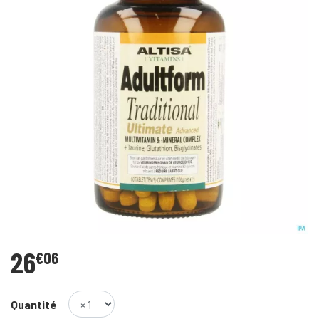
26
€
06
Quantité