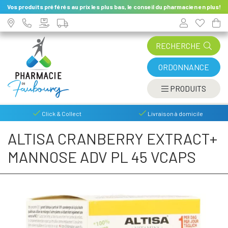
Vos produits préférés au prix les plus bas, le conseil du pharmacien en plus!
RECHERCHE
ORDONNANCE
AFFIC
PRODUITS
Click & Collect
Livraison à domicile
ALTISA CRANBERRY EXTRACT+
MANNOSE ADV PL 45 VCAPS