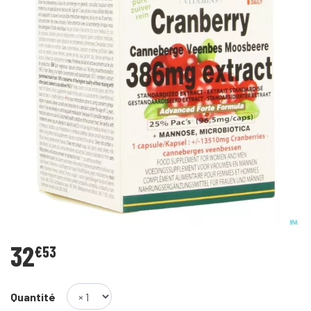
32
€
53
Quantité