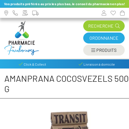
Vos produits préférés au prix les plus bas, le conseil du pharmacien en plus!
RECHERCHE
ORDONNANCE
AFFIC
PRODUITS
Click & Collect
Livraison à domicile
AMANPRANA COCOSVEZELS 500
G