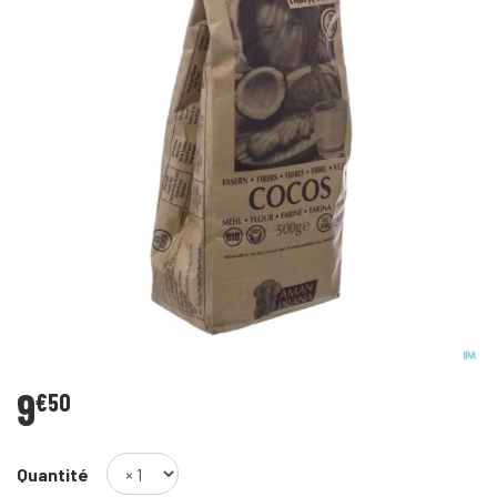
9
€
50
Quantité