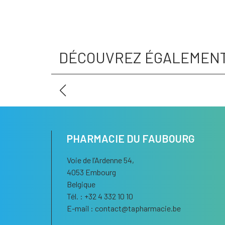
DÉCOUVREZ ÉGALEMEN
PHARMACIE DU FAUBOURG
Voie de l’Ardenne 54,
4053 Embourg
Belgique
Tél. : +32 4 332 10 10
E-mail :
contact
@
tapharmacie.be