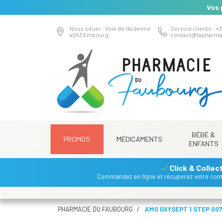
Vos 
Nous situer : Voie de l’Ardenne
Service clients : +3
4053 Embourg
contact
@
tapharma
BÉBÉ &
PROMOS
MÉDICAMENTS
ENFANTS
Click & Collec
Commandez en ligne et récuperez votre co
PHARMACIE DU FAUBOURG
AMO OXYSEPT 1 STEP 00