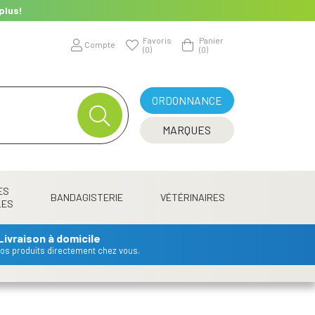
plus!
Favoris
Panier
Compte
(0)
(0)
ORDONNANCE
MARQUES
ES
BANDAGISTERIE
VÉTÉRINAIRES
LES
Livraison à domicile
 vos produits directement chez vous.