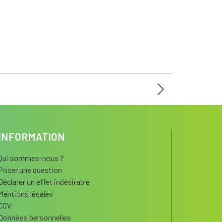
INFORMATION
Qui sommes-nous ?
Poser une question
Déclarer un effet indésirable
Mentions légales
CGV
Données personnelles