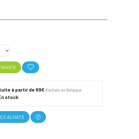
PANIER
tuite à partir de 69€
d’achats en Belgique
En stock
ES ACHATS