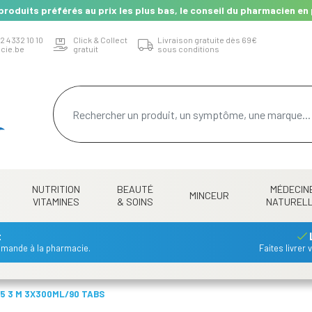
produits préférés au prix les plus bas, le conseil du pharmacien en 
2 4 332 10 10
Click & Collect
Livraison gratuite dès 69€
cie.be
gratuit
sous conditions
NUTRITION
BEAUTÉ
MÉDECIN
MINCEUR
VITAMINES
& SOINS
NATUREL
t
mmande à la pharmacie.
Faites livrer
75 3 M 3X300ML/90 TABS