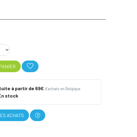
PANIER
tuite à partir de 69€
d’achats en Belgique
En stock
ES ACHATS