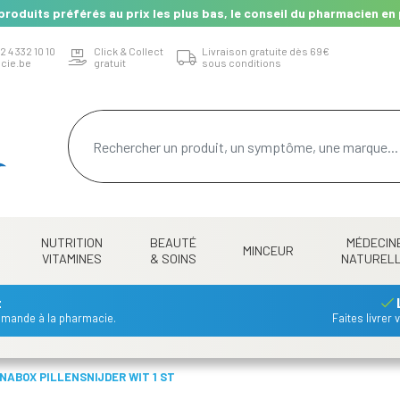
produits préférés au prix les plus bas, le conseil du pharmacien en 
2 4 332 10 10
Click & Collect
Livraison gratuite dès 69€
cie.be
gratuit
sous conditions
NUTRITION
BEAUTÉ
MÉDECIN
MINCEUR
VITAMINES
& SOINS
NATUREL
t
mmande à la pharmacie.
Faites livrer
NABOX PILLENSNIJDER WIT 1 ST