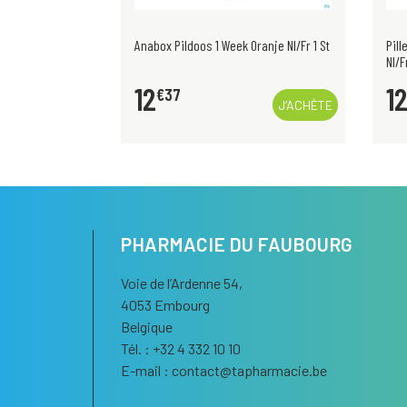
olw Rainbow Nl
Anabox Pildoos 1 Week Oranje Nl/Fr 1 St
Pil
Nl/F
12
1
€
37
J’ACHÈTE
J’ACHÈTE
PHARMACIE DU FAUBOURG
Voie de l’Ardenne 54,
4053 Embourg
Belgique
Tél. : +32 4 332 10 10
E-mail :
contact
@
tapharmacie.be