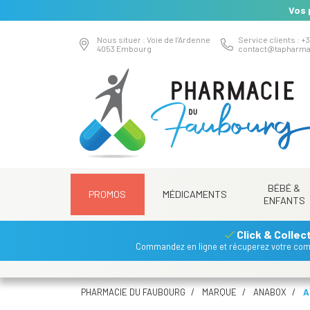
Vos 
Nous situer : Voie de l’Ardenne
Service clients : +3
4053 Embourg
contact
@
tapharma
BÉBÉ &
PROMOS
MÉDICAMENTS
ENFANTS
Click & Collec
Commandez en ligne et récuperez votre co
PHARMACIE DU FAUBOURG
MARQUE
ANABOX
A