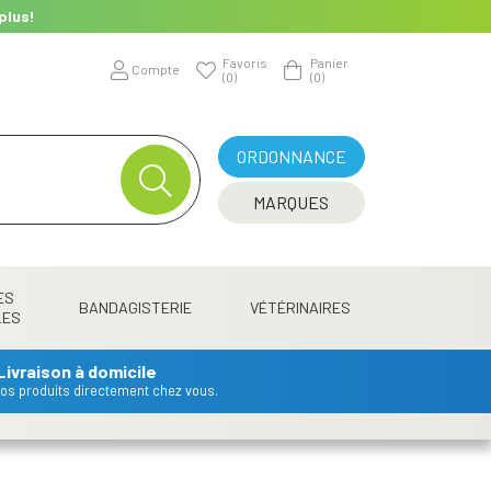
plus!
Favoris
Panier
Compte
(0)
(0)
ORDONNANCE
MARQUES
ES
BANDAGISTERIE
VÉTÉRINAIRES
LES
Livraison à domicile
 vos produits directement chez vous.