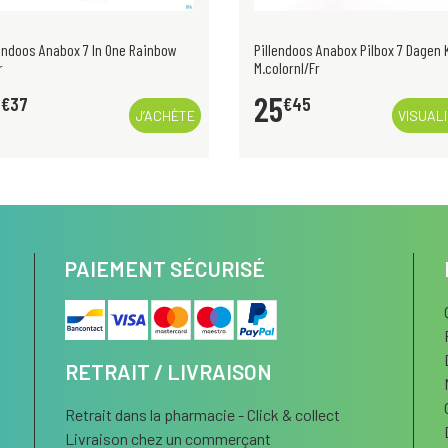
lendoos Anabox 7 In One Rainbow
Pillendoos Anabox Pilbox 7 Dagen 
r
M.colornl/Fr
2
25
€
37
€
45
J’ACHÈTE
VISUAL
PAIEMENT SÉCURISÉ
RETRAIT / LIVRAISON
Retrait dans la pharmacie - Click & collect
Livraison chez un commerçant