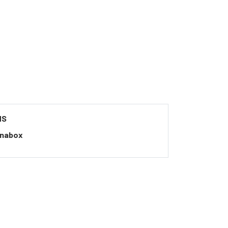
NS
nabox