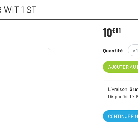
WIT 1 ST
10
€
81
Quantité
AJOUTER AU 
Livraison
Gra
Disponibilité
CONTINUER M