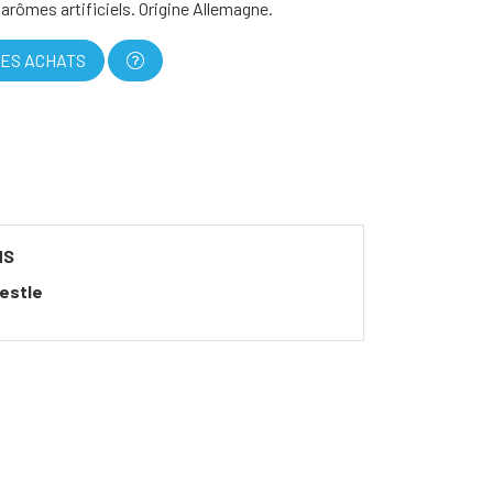
arômes artificiels. Origine Allemagne.
ES ACHATS
NS
estle