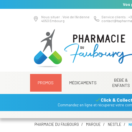
Vos 
Nous situer : Voie de l’Ardenne
Service clients : +3
4053 Embourg
contact
@
tapharma
BÉBÉ &
PROMOS
MÉDICAMENTS
ENFANTS
Click & Collec
Commandez en ligne et récuperez votre co
PHARMACIE DU FAUBOURG
MARQUE
NESTLE
N