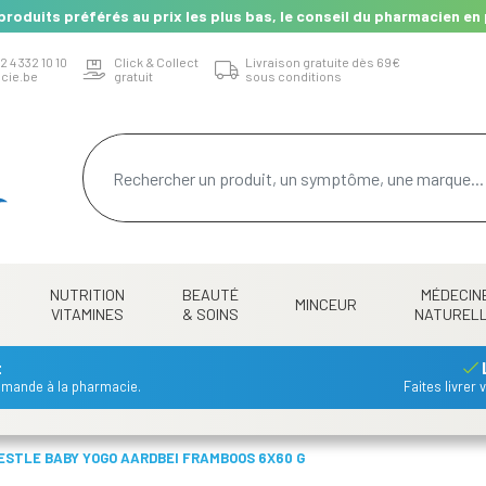
produits préférés au prix les plus bas, le conseil du pharmacien en 
2 4 332 10 10
Click & Collect
Livraison gratuite dès 69€
cie.be
gratuit
sous conditions
NUTRITION
BEAUTÉ
MÉDECIN
MINCEUR
VITAMINES
& SOINS
NATUREL
t
mmande à la pharmacie.
Faites livrer
ESTLE BABY YOGO AARDBEI FRAMBOOS 6X60 G