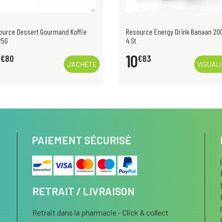
ource Dessert Gourmand Koffie
Resource Energy Drink Banaan 200
25G
4 St
0
10
€
80
€
83
J’ACHÈTE
VISUAL
PAIEMENT SÉCURISÉ
RETRAIT / LIVRAISON
Retrait dans la pharmacie - Click & collect