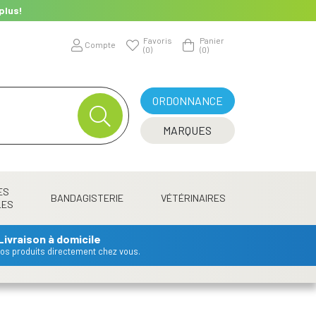
plus!
Favoris
Panier
Compte
(0)
(0)
ORDONNANCE
MARQUES
ES
BANDAGISTERIE
VÉTÉRINAIRES
LES
Livraison à domicile
 vos produits directement chez vous.