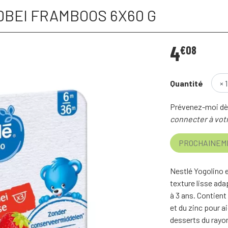
DBEI FRAMBOOS 6X60 G
4
€
08
Quantité
Prévenez-moi dès
connecter à votr
PROCHAINEM
Nestlé Yogolino e
texture lisse ada
à 3 ans. Contient
et du zinc pour a
desserts du rayon