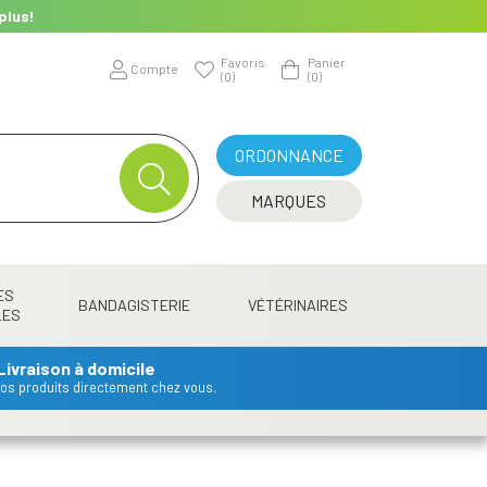
plus!
Favoris
Panier
Compte
(0)
(0)
ORDONNANCE
MARQUES
ES
BANDAGISTERIE
VÉTÉRINAIRES
LES
Livraison à domicile
 vos produits directement chez vous.