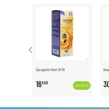
Spraypolis Keel 30 Ml
Haa
16
3
€
00
J’ACHÈTE
J’ACHÈTE