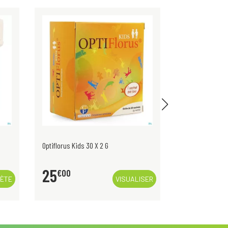
Optiflorus Kids 30 X 2 G
Optiflorus Mici
25
38
€
00
€
00
HÈTE
VISUALISER