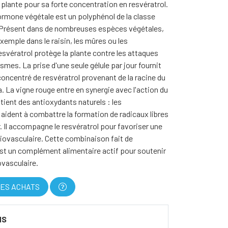
plante pour sa forte concentration en resvératrol.
ormone végétale est un polyphénol de la classe
 Présent dans de nombreuses espèces végétales,
exemple dans le raisin, les mûres ou les
svératrol protège la plante contre les attaques
mes. La prise d'une seule gélule par jour fournit
oncentré de resvératrol provenant de la racine du
. La vigne rouge entre en synergie avec l'action du
ntient des antioxydants naturels : les
aident à combattre la formation de radicaux libres
r. Il accompagne le resvératrol pour favoriser une
iovasculaire. Cette combinaison fait de
t un complément alimentaire actif pour soutenir
ovasculaire.
ES ACHATS
NS