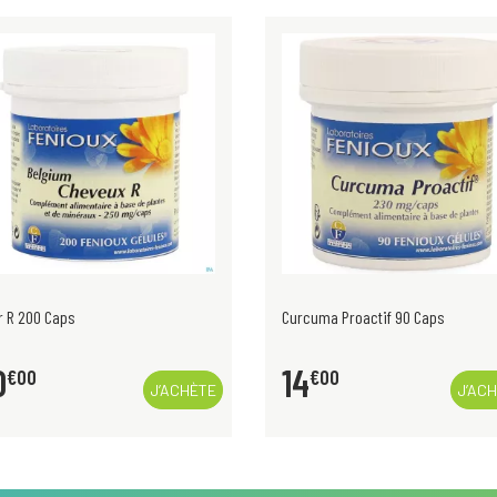
r R 200 Caps
Curcuma Proactif 90 Caps
0
14
€
00
€
00
J’ACHÈTE
J’AC