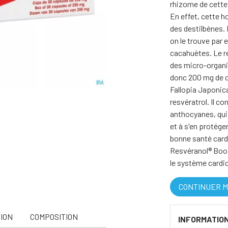
rhizome de cette 
En effet, cette h
des destilbènes.
on le trouve par 
cacahuètes. Le re
des micro-organis
donc 200 mg de c
Fallopia Japonica
resvératrol. Il co
anthocyanes, qui 
et à s'en protége
bonne santé card
Resvéranol® Boos
le système cardi
CONTINUER M
ION
COMPOSITION
INFORMATIO