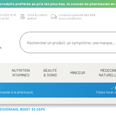
produits préférés au prix les plus bas, le conseil du pharmacien en 
2 4 332 10 10
Click & Collect
Livraison gratuite dès 69€
cie.be
gratuit
sous conditions
NUTRITION
BEAUTÉ
MÉDECIN
MINCEUR
VITAMINES
& SOINS
NATUREL
t
mmande à la pharmacie.
Faites livrer
ESVERANOL BOOST 30 CAPS