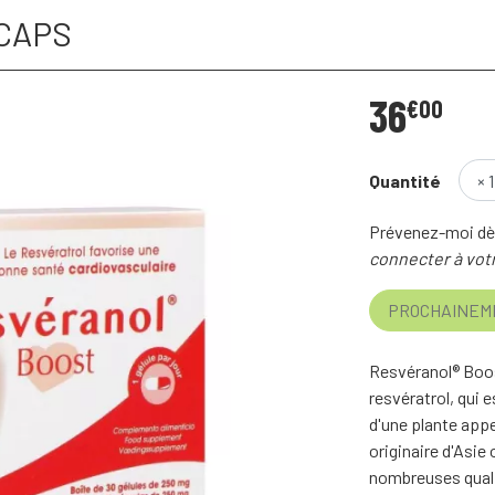
CAPS
36
€
00
Quantité
Prévenez-moi dès
connecter à votr
PROCHAINEM
Resvéranol® Boost
resvératrol, qui e
d'une plante app
originaire d'Asie
nombreuses quali