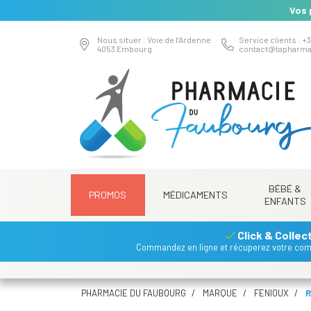
Vos 
Nous situer : Voie de l’Ardenne
Service clients : +3
4053 Embourg
contact
@
tapharma
BÉBÉ &
PROMOS
MÉDICAMENTS
ENFANTS
Click & Collec
Commandez en ligne et récuperez votre co
PHARMACIE DU FAUBOURG
MARQUE
FENIOUX
R