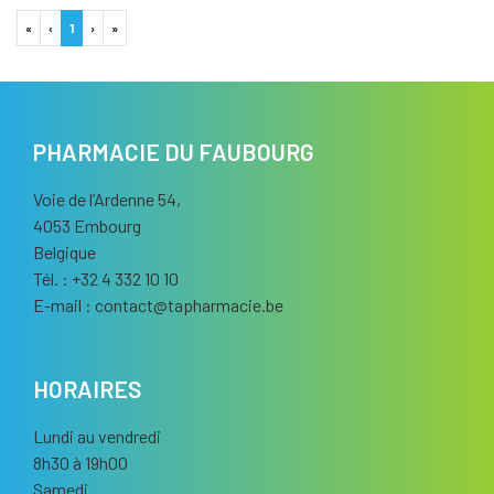
«
‹
1
›
»
PHARMACIE DU FAUBOURG
Voie de l’Ardenne 54,
4053 Embourg
Belgique
Tél. : +32 4 332 10 10
E-mail :
contact
@
tapharmacie.be
HORAIRES
Lundi au vendredi
8h30 à 19h00
Samedi