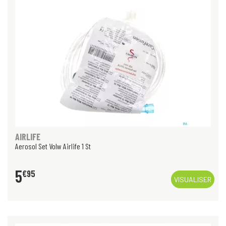
AIRLIFE
Aerosol Set Volw Airlife 1 St
5
€
95
VISUALISER