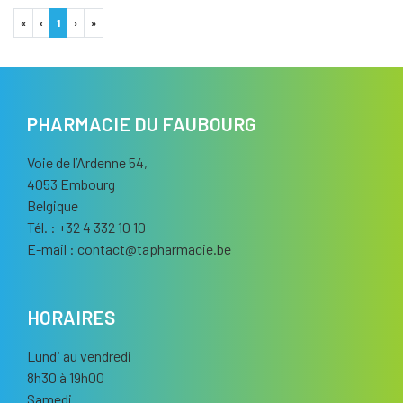
«
‹
1
›
»
PHARMACIE DU FAUBOURG
Voie de l’Ardenne 54,
4053 Embourg
Belgique
Tél. : +32 4 332 10 10
E-mail :
contact
@
tapharmacie.be
HORAIRES
Lundi au vendredi
8h30 à 19h00
Samedi