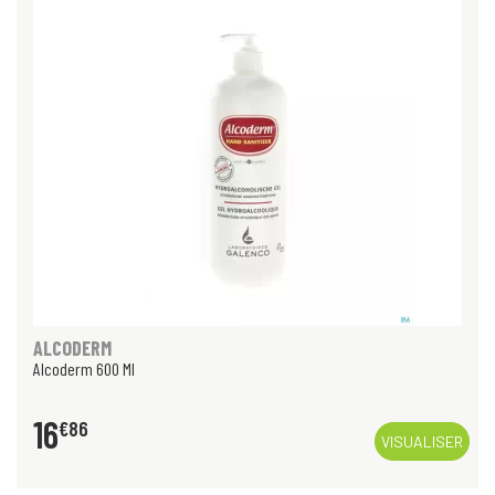
ALCODERM
Alcoderm 600 Ml
16
€
86
VISUALISER