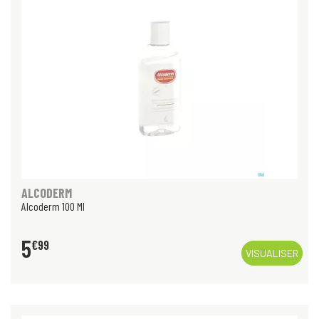
ALCODERM
Alcoderm 100 Ml
5
€
99
VISUALISER