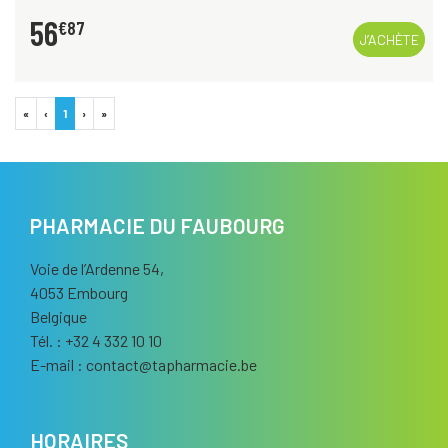
56
€
87
J’ACHÈTE
«
‹
1
›
»
PHARMACIE DU FAUBOURG
Voie de l’Ardenne 54,
4053 Embourg
Belgique
Tél. : +32 4 332 10 10
E-mail :
contact
@
tapharmacie.be
HORAIRES