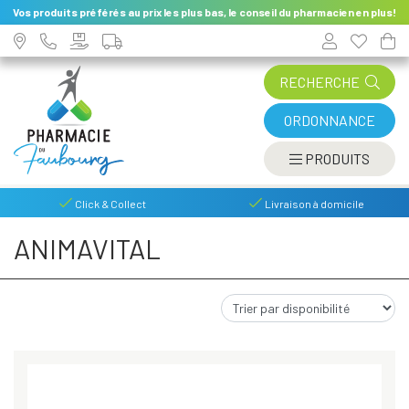
Vos produits préférés au prix les plus bas, le conseil du pharmacien en plus!
RECHERCHE
ORDONNANCE
AFFIC
PRODUITS
Click & Collect
Livraison à domicile
ANIMAVITAL