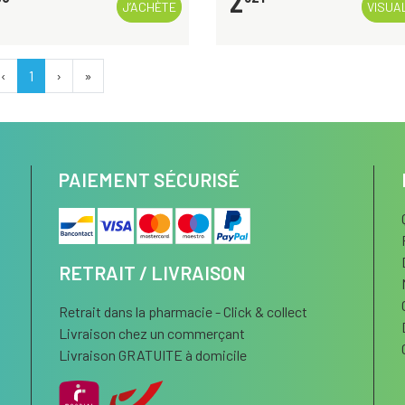
2
J’ACHÈTE
VISUA
‹
1
›
»
PAIEMENT SÉCURISÉ
RETRAIT / LIVRAISON
Retrait dans la pharmacie - Click & collect
Livraison chez un commerçant
Livraison GRATUITE à domicile