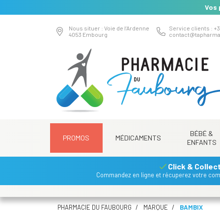
Vos 
Nous situer : Voie de l’Ardenne
Service clients : +3
4053 Embourg
contact
@
tapharma
BÉBÉ &
PROMOS
MÉDICAMENTS
ENFANTS
Click & Collec
Commandez en ligne et récuperez votre co
PHARMACIE DU FAUBOURG
MARQUE
BAMBIX