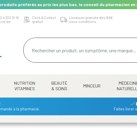
produits préférés au prix les plus bas, le conseil du pharmacien en 
2 4 332 10 10
Click & Collect
Livraison gratuite dès 69€
cie.be
gratuit
sous conditions
NUTRITION
BEAUTÉ
MÉDECIN
MINCEUR
VITAMINES
& SOINS
NATUREL
t
mmande à la pharmacie.
Faites livrer