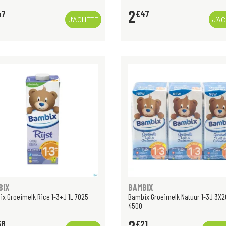
2
47
€
47
J’ACHÈTE
J’A
BIX
BAMBIX
x Groeimelk Rice 1-3+J 1L 7025
Bambix Groeimelk Natuur 1-3J 3X2
4500
58
€
21