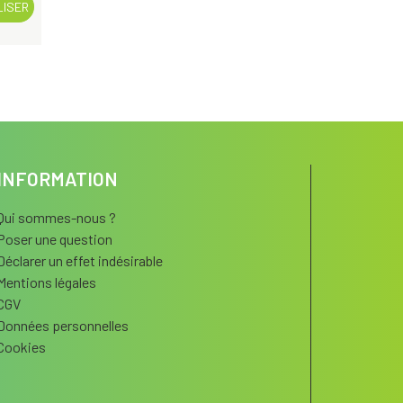
LISER
INFORMATION
Qui sommes-nous ?
Poser une question
Déclarer un effet indésirable
Mentions légales
CGV
Données personnelles
Cookies