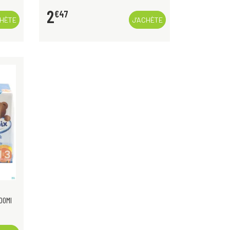
2
€
47
CHÈTE
J’ACHÈTE
00Ml