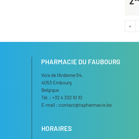
2
«
PHARMACIE DU FAUBOURG
Voie de l’Ardenne 54,
4053 Embourg
Belgique
Tél. : +32 4 332 10 10
E-mail :
contact
@
tapharmacie.be
HORAIRES