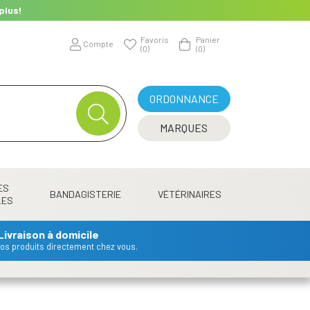
plus!
Favoris
Panier
Compte
(0)
(0)
ORDONNANCE
MARQUES
ES
BANDAGISTERIE
VÉTÉRINAIRES
LES
Livraison à domicile
 vos produits directement chez vous.