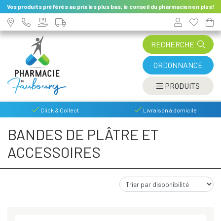
Vos produits préférés au prix les plus bas, le conseil du pharmacien en plus!
RECHERCHE
ORDONNANCE
AFFIC
PRODUITS
Click & Collect
Livraison à domicile
BANDES DE PLÂTRE ET
ACCESSOIRES