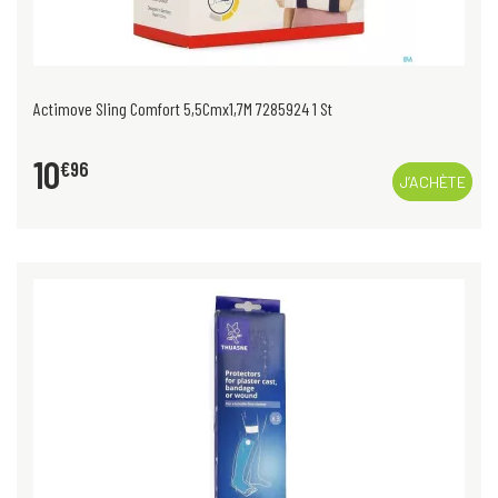
Actimove Sling Comfort 5,5Cmx1,7M 7285924 1 St
10
€
96
J’ACHÈTE