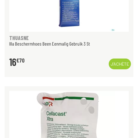
THUASNE
Illa Beschermhoes Been Eenmalig Gebruik 3 St
16
€
70
J’ACHÈTE