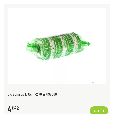
Gypsona Bp 10,0cmx2,70m 7198500
4
€
42
J’ACHÈTE