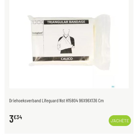
Driehoeksverband Lifeguard Nst H15804 96X96X136 Cm
3
€
34
J’ACHÈTE