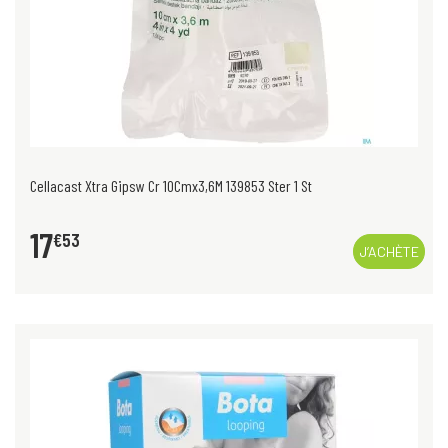
Cellacast Xtra Gipsw Cr 10Cmx3,6M 139853 Ster 1 St
17
€
53
J’ACHÈTE