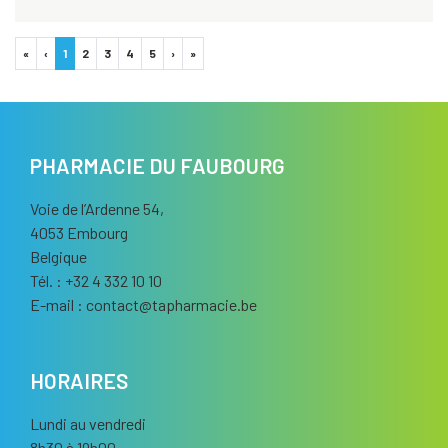
«
‹
1
2
3
4
5
›
»
PHARMACIE DU FAUBOURG
Voie de l’Ardenne 54,
4053 Embourg
Belgique
Tél. : +32 4 332 10 10
E-mail :
contact
@
tapharmacie.be
HORAIRES
Lundi au vendredi
8h30 à 19h00