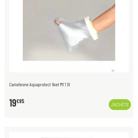
Cameleone Aquaprotect Voet M1 1 St
19
€
95
J’ACHÈTE