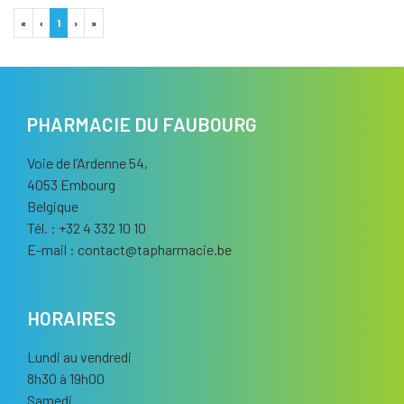
«
‹
1
›
»
PHARMACIE DU FAUBOURG
Voie de l’Ardenne 54,
4053 Embourg
Belgique
Tél. : +32 4 332 10 10
E-mail :
contact
@
tapharmacie.be
HORAIRES
Lundi au vendredi
8h30 à 19h00
Samedi