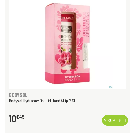
BODYSOL
Bodysol Hydrabox Orchid Hand&Lip 2 St
10
€
45
VISUALISER