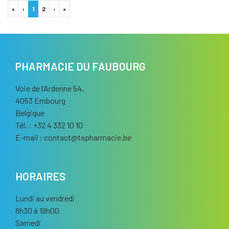
«
‹
1
2
›
»
PHARMACIE DU FAUBOURG
Voie de l’Ardenne 54,
4053 Embourg
Belgique
Tél. : +32 4 332 10 10
E-mail :
contact
@
tapharmacie.be
HORAIRES
Lundi au vendredi
8h30 à 19h00
Samedi