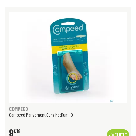
COMPEED
Compeed Pansement Cors Medium 10
9
€
18
J’ACHÈTE