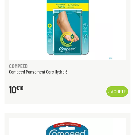
COMPEED
Compeed Pansement Cors Hydra 6
10
€
18
J’ACHÈTE