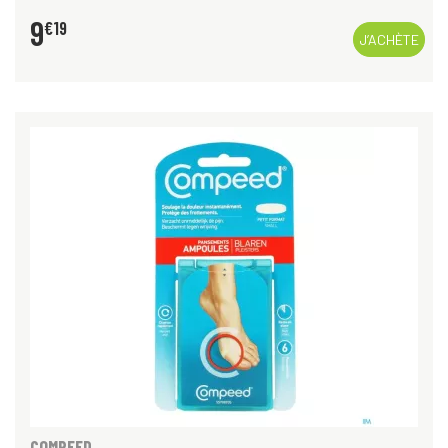
9
€
19
J’ACHÈTE
COMPEED