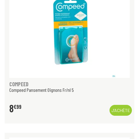
COMPEED
Compeed Pansement Oignons Fr/nl 5
8
€
99
J’ACHÈTE