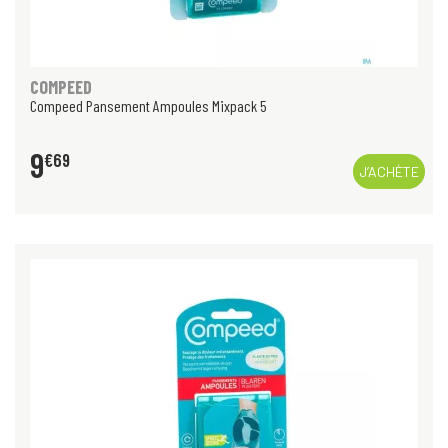
COMPEED
Compeed Pansement Ampoules Mixpack 5
9
€
69
J’ACHÈTE