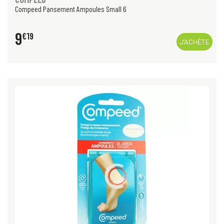
Compeed Pansement Ampoules Small 6
9
€
19
J’ACHÈTE