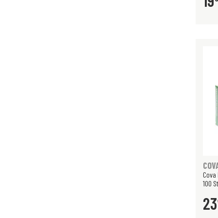
19
COV
Cova 
100 S
23