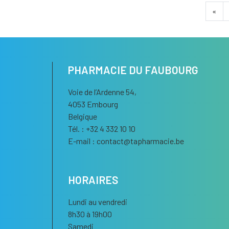
«
PHARMACIE DU FAUBOURG
Voie de l’Ardenne 54,
4053 Embourg
Belgique
Tél. : +32 4 332 10 10
E-mail :
contact
@
tapharmacie.be
HORAIRES
Lundi au vendredi
8h30 à 19h00
Samedi