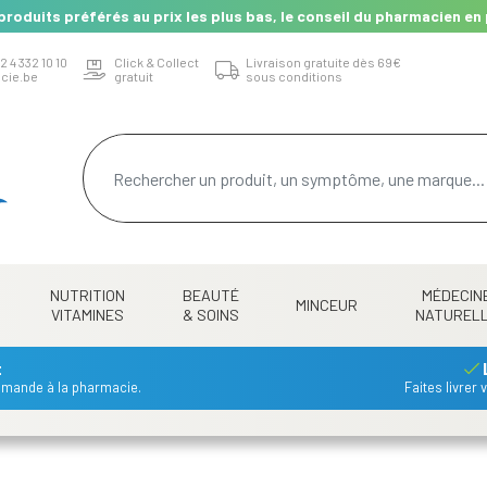
produits préférés au prix les plus bas, le conseil du pharmacien en 
2 4 332 10 10
Click & Collect
Livraison gratuite dès 69€
cie.be
gratuit
sous conditions
NUTRITION
BEAUTÉ
MÉDECIN
MINCEUR
VITAMINES
& SOINS
NATUREL
t
mmande à la pharmacie.
Faites livrer