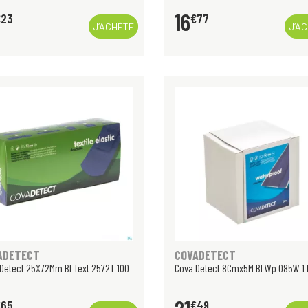
16
€
23
€
77
J’ACHÈTE
J’A
ADETECT
COVADETECT
Detect 25X72Mm Bl Text 2572T 100
Cova Detect 8Cmx5M Bl Wp 085W 1 
€
65
€
49