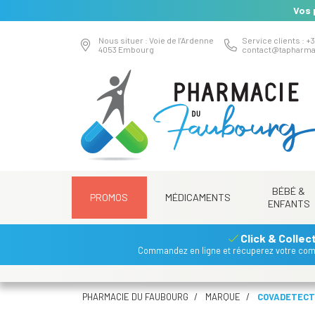
Vos 
Nous situer : Voie de l’Ardenne
Service clients : +3
4053 Embourg
contact
@
tapharma
BÉBÉ &
PROMOS
MÉDICAMENTS
ENFANTS
Click & Collec
Commandez en ligne et récuperez votre co
PHARMACIE DU FAUBOURG
MARQUE
COVADETECT