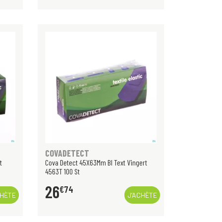
COVADETECT
t
Cova Detect 45X63Mm Bl Text Vingert
4563T 100 St
26
€
74
CHÈTE
J’ACHÈTE