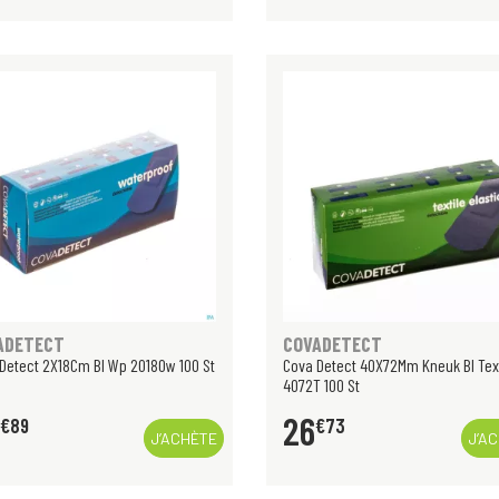
ADETECT
COVADETECT
Detect 2X18Cm Bl Wp 2018Ow 100 St
Cova Detect 40X72Mm Kneuk Bl Tex
4072T 100 St
26
€
89
€
73
J’ACHÈTE
J’A