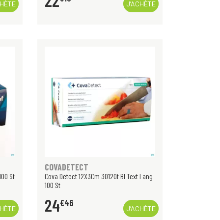
22
CHÈTE
J’ACHÈTE
COVADETECT
100 St
Cova Detect 12X3Cm 3012Ot Bl Text Lang
100 St
24
€
46
CHÈTE
J’ACHÈTE