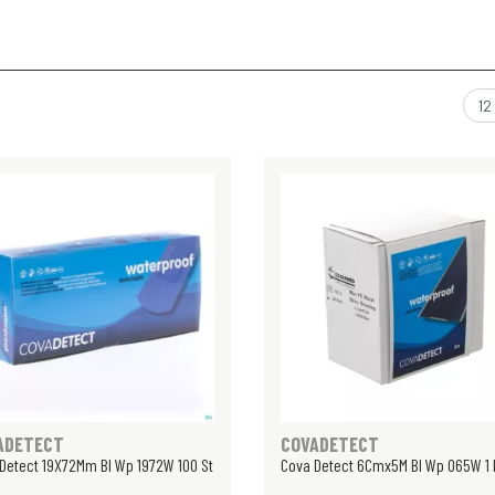
ADETECT
COVADETECT
Detect 19X72Mm Bl Wp 1972W 100 St
Cova Detect 6Cmx5M Bl Wp 065W 1 