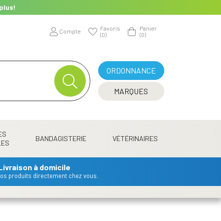
plus!
Favoris
Panier
Compte
(0)
(0)
ORDONNANCE
MARQUES
ES
BANDAGISTERIE
VÉTÉRINAIRES
LES
Livraison à domicile
 vos produits directement chez vous.