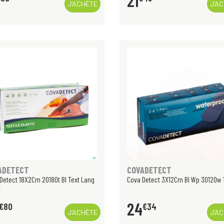
21
J’ACHÈTE
J’A
ADETECT
COVADETECT
Detect 18X2Cm 2018Ot Bl Text Lang
Cova Detect 3X12Cm Bl Wp 3012Ow 
t
24
€
80
€
34
J’ACHÈTE
J’A