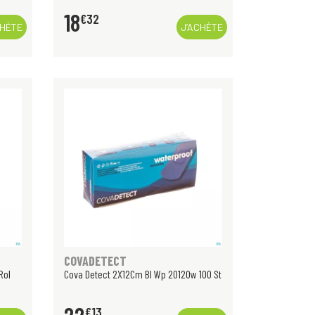
18
€
32
CHÈTE
J’ACHÈTE
COVADETECT
Rol
Cova Detect 2X12Cm Bl Wp 2012Ow 100 St
€
13