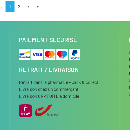
‹
1
2
›
»
PAIEMENT SÉCURISÉ
RETRAIT / LIVRAISON
Retrait dans la pharmacie - Click & collect
Livraison chez un commerçant
Livraison GRATUITE à domicile