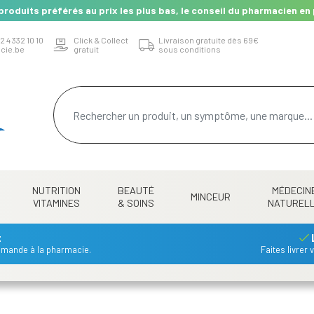
produits préférés au prix les plus bas, le conseil du pharmacien en 
2 4 332 10 10
Click & Collect
Livraison gratuite dès 69€
cie.be
gratuit
sous conditions
NUTRITION
BEAUTÉ
MÉDECIN
MINCEUR
VITAMINES
& SOINS
NATUREL
t
mmande à la pharmacie.
Faites livrer