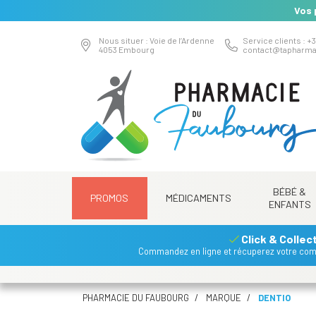
Vos 
Nous situer : Voie de l’Ardenne
Service clients : +3
4053 Embourg
contact
@
tapharma
BÉBÉ &
PROMOS
MÉDICAMENTS
ENFANTS
Click & Collec
Commandez en ligne et récuperez votre co
PHARMACIE DU FAUBOURG
MARQUE
DENTIO