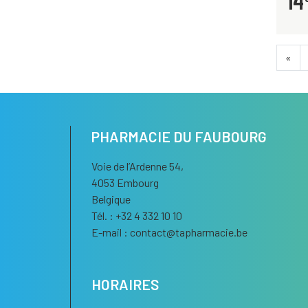
14
«
PHARMACIE DU FAUBOURG
Voie de l’Ardenne 54,
4053 Embourg
Belgique
Tél. : +32 4 332 10 10
E-mail :
contact
@
tapharmacie.be
HORAIRES