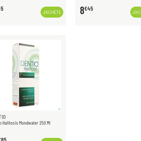
8
45
€
45
J’ACHÈTE
J’A
TIO
o Halitosis Mondwater 250 Ml
€
85