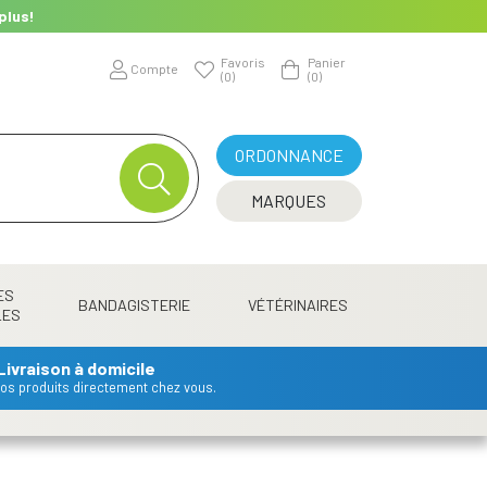
plus!
Favoris
Panier
Compte
(0)
(0)
ORDONNANCE
MARQUES
ES
BANDAGISTERIE
VÉTÉRINAIRES
LES
Livraison à domicile
 vos produits directement chez vous.