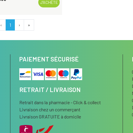
J’ACHÈTE
‹
1
›
»
PAIEMENT SÉCURISÉ
RETRAIT / LIVRAISON
Retrait dans la pharmacie - Click & collect
Livraison chez un commerçant
Livraison GRATUITE à domicile