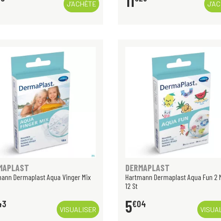
11
J’ACHÈTE
J’A
MAPLAST
DERMAPLAST
ann Dermaplast Aqua Vinger Mix
Hartmann Dermaplast Aqua Fun 2 
12 St
5
43
€
04
VISUALISER
VISUA