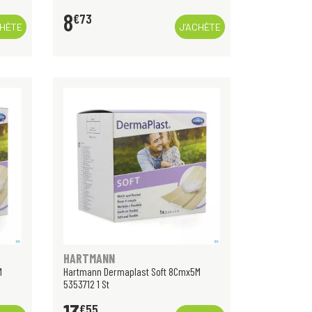
8
€
73
CHÈTE
J’ACHÈTE
HARTMANN
M
Hartmann Dermaplast Soft 8Cmx5M
5353712 1 St
€
55