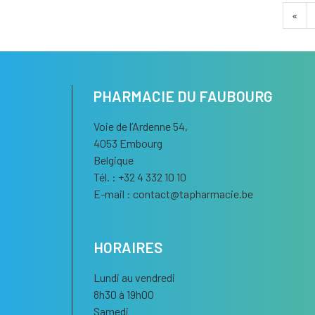
«
PHARMACIE DU FAUBOURG
Voie de l’Ardenne 54,
4053 Embourg
Belgique
Tél. : +32 4 332 10 10
E-mail :
contact
@
tapharmacie.be
HORAIRES
Lundi au vendredi
8h30 à 19h00
Samedi