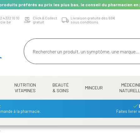
produits préférés au prix les plus bas, le conseil du pharmacien en 
2 4 332 10 10
Click & Collect
Livraison gratuite dès 69€
cie.be
gratuit
sous conditions
NUTRITION
BEAUTÉ
MÉDECIN
MINCEUR
VITAMINES
& SOINS
NATUREL
t
mmande à la pharmacie.
Faites livrer
T