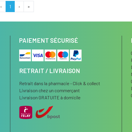
‹
1
›
»
PAIEMENT SÉCURISÉ
RETRAIT / LIVRAISON
Retrait dans la pharmacie - Click & collect
Livraison chez un commerçant
Livraison GRATUITE à domicile