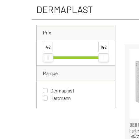
DERMAPLAST
Prix
4€
14€
Marque
Dermaplast
Hartmann
DER
Hart
19X72