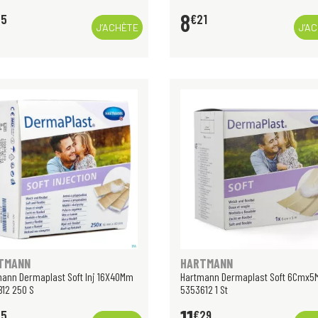
8
65
€
21
J’ACHÈTE
J’A
TMANN
HARTMANN
ann Dermaplast Soft Inj 16X40Mm
Hartmann Dermaplast Soft 6Cmx5
12 250 S
5353612 1 St
75
€
29