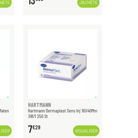
13
CHÈTE
J’ACHÈTE
HARTMANN
Maten
Hartmann Dermaplast Sens Inj 16X40Mm
381/1 250 St
7
€
29
LISER
VISUALISER