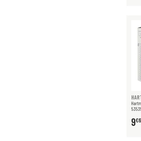
HAR
Hart
53535
9
€