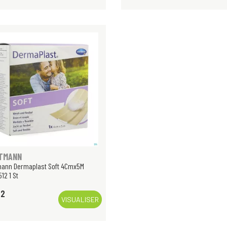
TMANN
mann Dermaplast Soft 4Cmx5M
12 1 St
62
VISUALISER