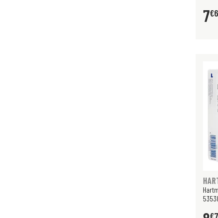
7
€
HAR
Hartm
53538
€