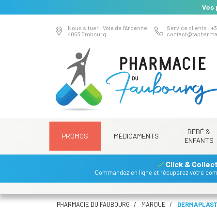
Vos 
Nous situer : Voie de l’Ardenne
Service clients : +3
4053 Embourg
contact
@
tapharma
BÉBÉ &
PROMOS
MÉDICAMENTS
ENFANTS
Click & Collec
Commandez en ligne et récuperez votre co
PHARMACIE DU FAUBOURG
MARQUE
DERMAPLAS