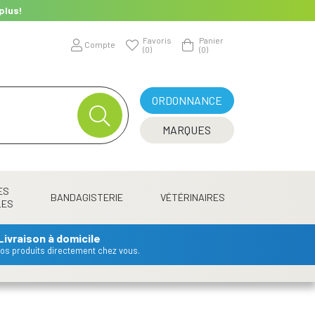
plus!
Favoris
Panier
Compte
(0)
(0)
ORDONNANCE
MARQUES
ES
BANDAGISTERIE
VÉTÉRINAIRES
LES
Livraison à domicile
 vos produits directement chez vous.