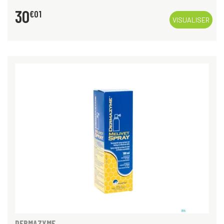
30
€
01
VISUALISER
DERMAZYME