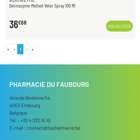
Dermazyme Melivet Veter Spray 100 Ml
36
€
68
VISUALISER
«
‹
1
›
»
PHARMACIE DU FAUBOURG
Voie de l’Ardenne 54,
4053 Embourg
Belgique
Tél. : +32 4 332 10 10
E-mail :
contact
@
tapharmacie.be