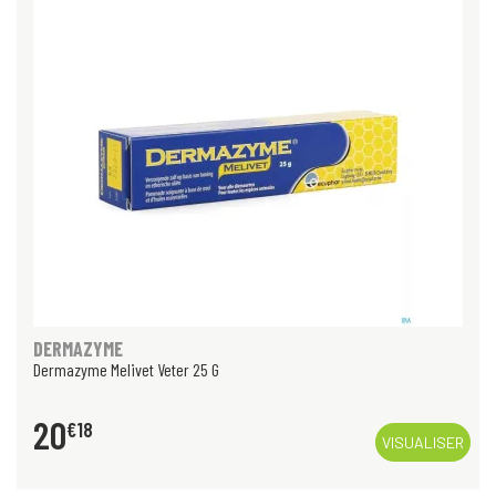
DERMAZYME
Dermazyme Melivet Veter 25 G
20
€
18
VISUALISER