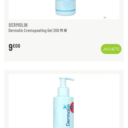
DERMOLIN
Dermolin Cremspoeling Gel 200 Ml Nf
9
€
00
J’ACHÈTE