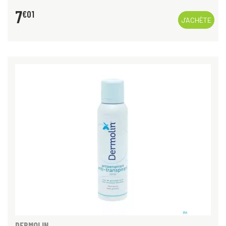
7
€
01
J’ACHÈTE
DERMOLIN