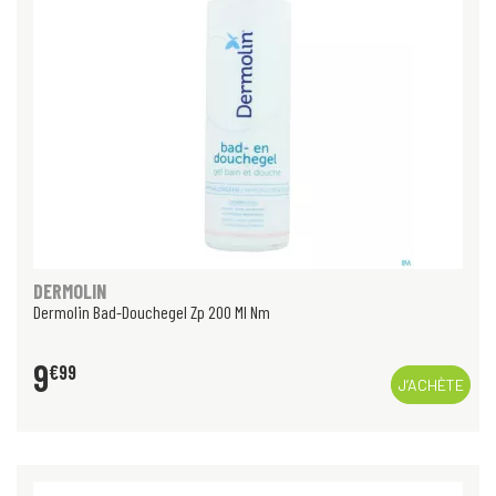
DERMOLIN
Dermolin Bad-Douchegel Zp 200 Ml Nm
9
€
99
J’ACHÈTE