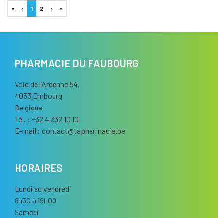
«
‹
1
2
›
»
PHARMACIE DU FAUBOURG
Voie de l’Ardenne 54,
4053 Embourg
Belgique
Tél. : +32 4 332 10 10
E-mail :
contact
@
tapharmacie.be
HORAIRES
Lundi au vendredi
8h30 à 19h00
Samedi