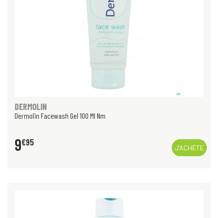
DERMOLIN
Dermolin Facewash Gel 100 Ml Nm
9
€
95
J’ACHÈTE