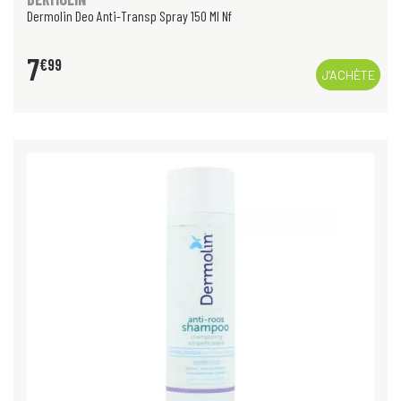
Dermolin Deo Anti-Transp Spray 150 Ml Nf
7
€
99
J’ACHÈTE