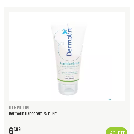
DERMOLIN
Dermolin Handcrem 75 Ml Nm
6
€
99
J’ACHÈTE