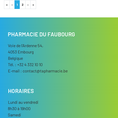
«
‹
1
2
›
»
PHARMACIE DU FAUBOURG
Voie de l’Ardenne 54,
4053 Embourg
Belgique
Tél. : +32 4 332 10 10
E-mail :
contact
@
tapharmacie.be
HORAIRES
Lundi au vendredi
8h30 à 19h00
Samedi